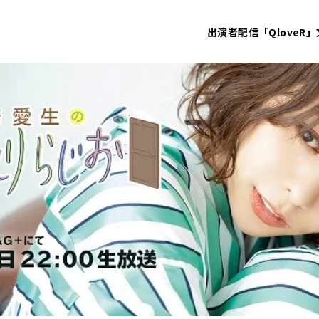
出演者
配信「QloveR」