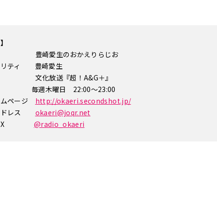
要】
ル 豊崎愛生のおかえりらじお
ナリティ 豊崎愛生
体 文化放送『超！A&G＋』
 毎週木曜日 22:00～23:00
ームページ
http://okaeri.secondshot.jp/
ルアドレス
okaeri@joqr.net
公式X
@radio_okaeri