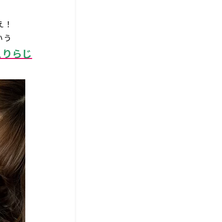
え！
いう
えりらじ