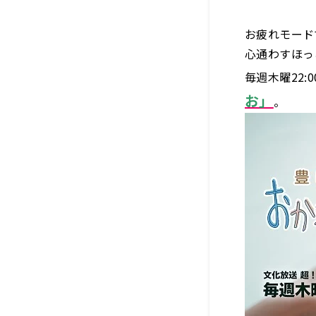
お疲れモード
心通わすほっ
毎週木曜22
お」
。