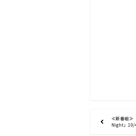
≪新番組≫「柿
Night」1
ト！