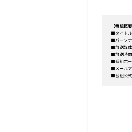
【番組概
■タイト
■パーソ
■放送媒
■放送時間
■番組ホ
■メー
■番組