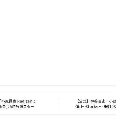
原徹也 Radigenic
【公式】神谷浩史・小野大
0/4(金)25時放送スター
Girl〜Stories〜 第910
月14日放送分)