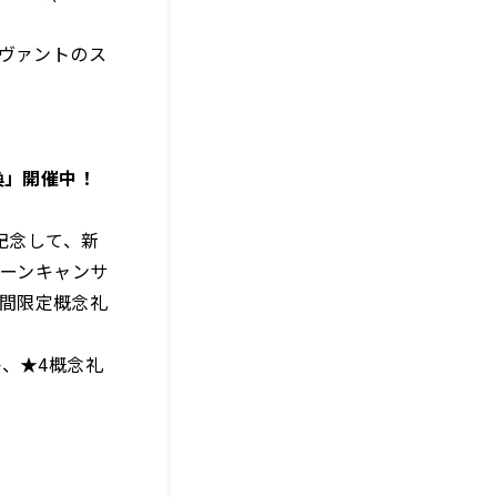
ーヴァントのス
喚」開催中！
記念して、新
ムーンキャンサ
期間限定概念礼
、★4概念礼