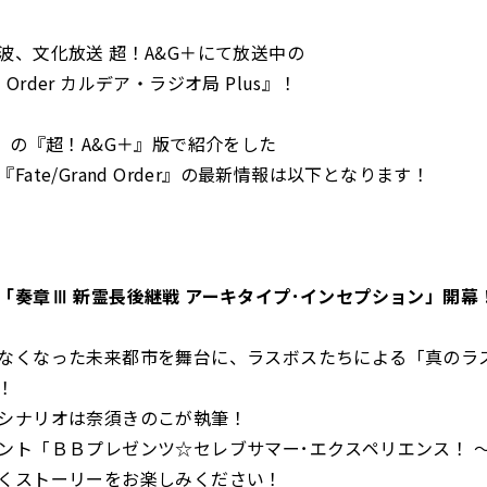
波、文化放送 超！A&G＋にて放送中の
nd Order カルデア・ラジオ局 Plus』！
金）の『超！A&G＋』版で紹介をした
Fate/Grand Order』の最新情報は以下となります！
「奏章Ⅲ 新霊長後継戦 アーキタイプ･インセプション」開幕
なくなった未来都市を舞台に、ラスボスたちによる「真のラ
！
シナリオは奈須きのこが執筆！
ント「ＢＢプレゼンツ☆セレブサマー･エクスペリエンス！ 
くストーリーをお楽しみください！