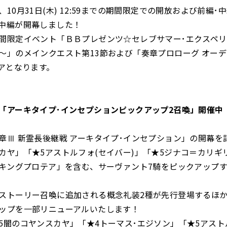
10月31日(木) 12:59までの期間限定での開放および前編･
中編が開幕しました！
間限定イベント「ＢＢプレゼンツ☆セレブサマー･エクスペリ
～」のメインクエスト第13節および「奏章プロローグ オーデ
リアとなります。
「アーキタイプ･インセプションピックアップ2召喚」開催中
章Ⅲ 新霊長後継戦 アーキタイプ･インセプション」の開幕を
カヤ」「★5アストルフォ(セイバー)」「★5ジナコ＝カリギ
5キングプロテア」を含む、サーヴァント7騎をピックアップす
ストーリー召喚に追加される概念礼装2種が先行登場するほか
ップを一部リニューアルいたします！
5闇のコヤンスカヤ」「★4トーマス･エジソン」「★5アスト