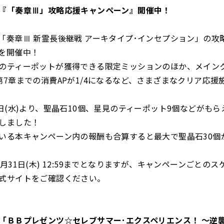
『「奏章Ⅲ」攻略応援キャンペーン』開催中！
「奏章Ⅲ 新霊長後継戦 アーキタイプ･インセプション」の攻
を開催中！
のティーポットが獲得できる限定ミッションのほか、メイン
第7章までの消費APが1/4になるなど、さまざまなクリア応援
1日(水)より、聖晶石10個、星見のティーポット9個などがも
しました！
いる本キャンペーン内の報酬も合算すると最大で聖晶石30個
月31日(木) 12:59までとなりますが、キャンペーンごとの
式サイトをご確認ください。
「ＢＢプレゼンツ☆セレブサマー･エクスペリエンス！ ～逆