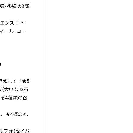
中編･後編の3部
エンス！ ～
ィール･コー
！
記念して「★5
リ(大いなる石
る4種類の召
、★4概念礼
ルフォ(セイバ