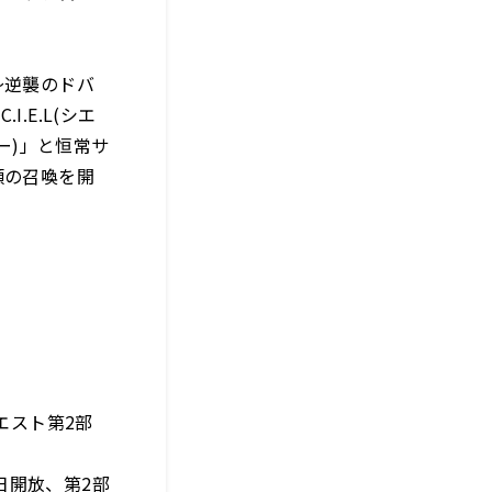
～逆襲のドバ
.E.L(シエ
ー)」と恒常サ
類の召喚を開
エスト第2部
日開放、第2部