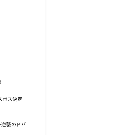
！
スボス決定
～逆襲のドバ