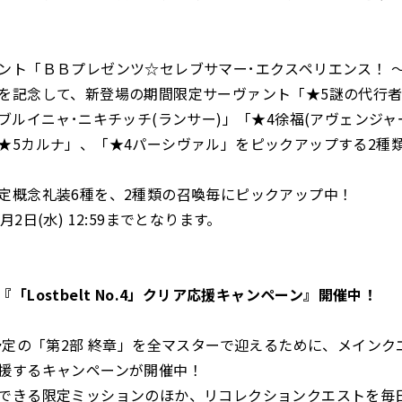
ント「ＢＢプレゼンツ☆セレブサマー･エクスペリエンス！ 
を記念して、新登場の期間限定サーヴァント「★5謎の代行者C.I
ドブルイニャ･ニキチッチ(ランサー)」「★4徐福(アヴェンジャ
★5カルナ」、「★4パーシヴァル」をピックアップする2種
定概念礼装6種を、2種類の召喚毎にピックアップ中！
月2日(水) 12:59までとなります。
「Lostbelt No.4」クリア応援キャンペーン』開催中！
幕予定の「第2部 終章」を全マスターで迎えるために、メインク
援するキャンペーンが開催中！
できる限定ミッションのほか、リコレクションクエストを毎