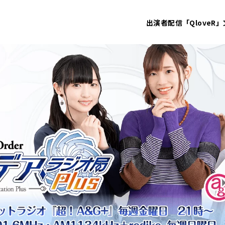
出演者
配信「QloveR」