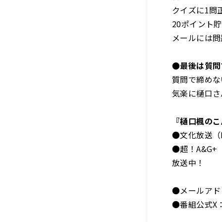
クイズに1問
20ポイント
メールには問
●最後は質問
質問で締めな
気楽に樋口さ
『樋口楓のこ
●文化放送（FM
●超！A&G+
放送中！
●メールア
●番組公式