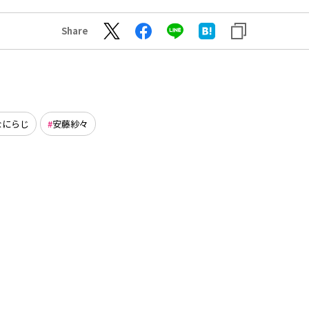
Share
なにらじ
安藤紗々