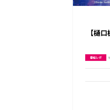
【樋口
番組レポ
9