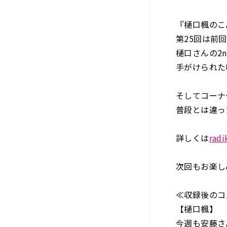
『樋口楓のこ
第25回は前
樋口さんの2n
手がけられた
そしてコーナ
普段とは違っ
詳しくは
ra
次回もお楽し
≪収録後のコ
【樋口楓】
今週も安藤さ