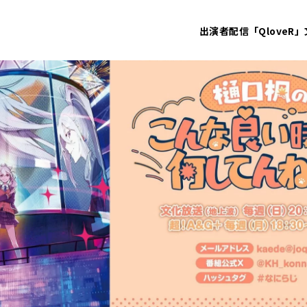
出演者
配信「QloveR」