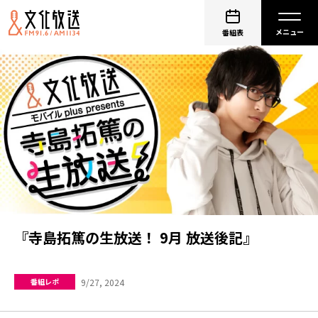
番組表
『寺島拓篤の生放送！ 9月 放送後記』
9/27, 2024
番組レポ