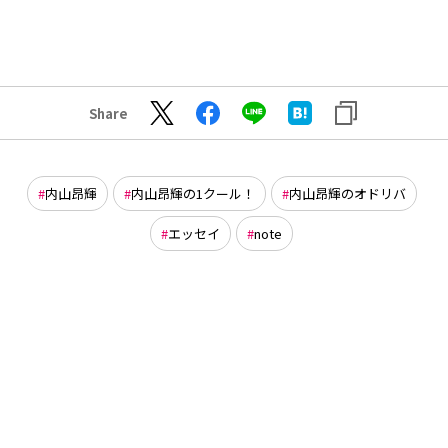
Share
内山昂輝
内山昂輝の1クール！
内山昂輝のオドリバ
エッセイ
note