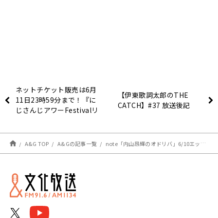
ネットチケット販売は6月
【伊東歌詞太郎のTHE
11日23時59分まで！『に
CATCH】#37 放送後記
じさんじアワーFestivalリ
ゼるるListen』番組イベン
トお知らせ
A&G TOP
A&Gの記事一覧
note「内山昂輝のオドリバ」6/10エッセイ「誕生日の呪縛 5」更新しました