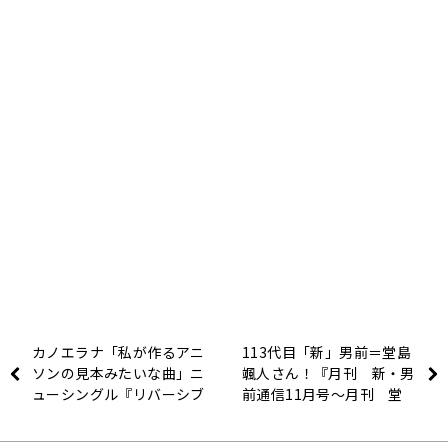
カノエラナ「私が作るアニ
113代目「新」男前＝堂島
ソンの見本みたいな曲」ニ
颯人さん！『月刊 新・男
ューシングル『リバーシブ
前通信11月号～月刊 堂
ルベイベー』に込めた想
島颯人』
い！