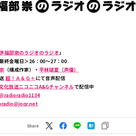
伊福部崇のラジオのラジオ
」
終金曜日＞26：00～27：00
崇
（構成作家）・
平林瑚夏（声優）
放送
超！Ａ＆Ｇ＋
にて音声配信
文化放送ニコニコA&Gチャンネル
で配信中
@radioradio1134
oradio@joqr.net
Share