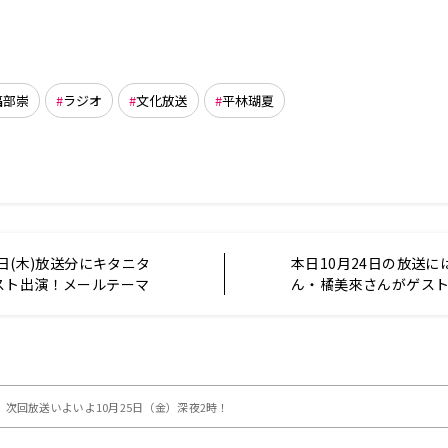
福部崇
ラジオ
文化放送
平林瑚夏
4日(木)放送分にキタニタ
本日10月24日の放送に
スト出演！メールテーマ
ん・橘美來さんがゲス
ときは俺のメールを使
誕生日のお祝いメール
 NEXT STEP 水野朔の
のメールを募集中！『
】
かえりらじお』
次回放送いよいよ10月25日（金）深夜2時！