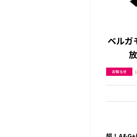
ベルガ
放
お知らせ
1
超！A&G