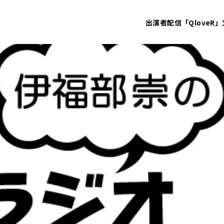
出演者
配信「QloveR」