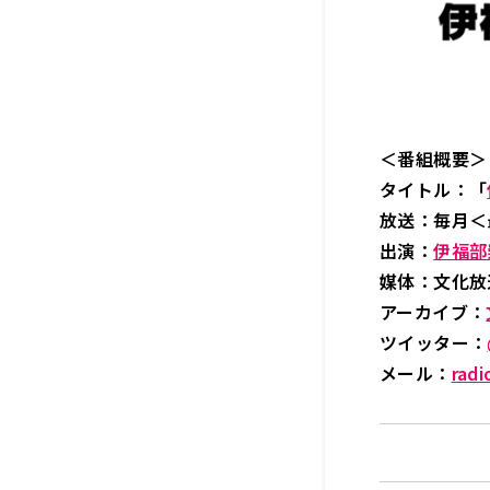
＜番組概要＞
タイトル：「
放送：毎月＜最
出演：
伊福部
媒体：文化
アーカイブ：
ツイッター：
メール：
radi