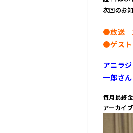
次回のお
●放送 2
●ゲスト
アニラジ
一郎さん
毎月最終金
アーカイ