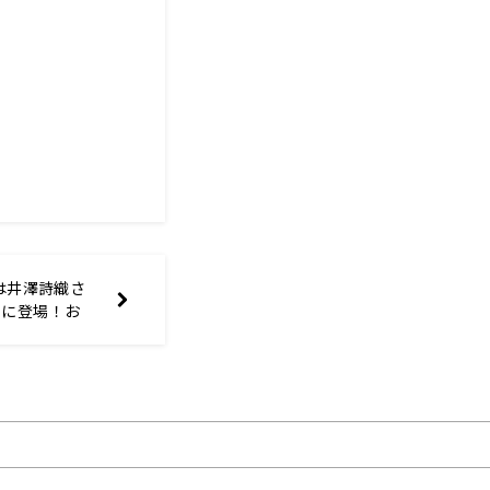
は井澤詩織さ
トに登場！お
や、ゲストへ
豊崎愛生のお