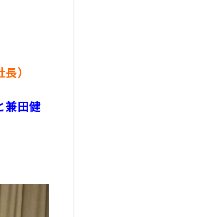
社長）
と兼田健