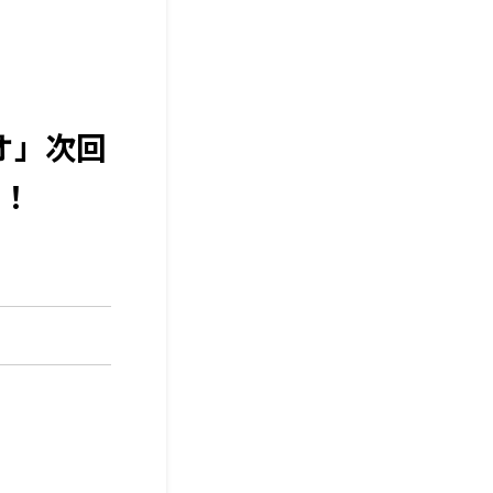
オ」次回
時！
」