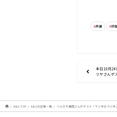
声優
伊
本日10月2
ツヤさんゲ
は「困った
え！」【A&G
HOOOOPE!
A&G TOP
A&Gの記事一覧
ベルガモ兼田さんがゲスト「ラジオのラジオ」