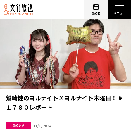
番組表
鷲崎健のヨルナイト×ヨルナイト木曜日！ #
１７８０レポート
11/1, 2024
番組レポ