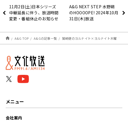
11月2日(土)日本シリーズ
A&G NEXT STEP 水野朔
中継延長に伴う、放送時間
のHOOOOPE! 2024年10月
変更・番組休止のお知らせ
31日(木)放送
A&G TOP
A&Gの記事一覧
鷲崎健のヨルナイト×ヨルナイト木曜日！ #１７８０レポート
メニュー
会社案内