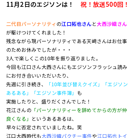
11月2日のエジソンは！
祝！放送500回
！
二代目パーソナリティ
の
江口拓也さん
と
大西沙織さん
が駆けつけてくれました！
残念ながら現パーソナリティである天﨑さんはお仕事
のためお休みでしたが・・・
3人で楽しくこの10年を振り返りました。
今回も江口さん大西さんにもエジソンフラッシュ読み
にお付き合いいただいたり、
先週に引き続き、
「10年並び替えクイズ」「エジソン
あるある」「エジソン事件簿」
も
実施したりと、盛りだくさんでした！
花江さんの
「パーソナリティーを辞めてからの方が仲
良くなる」
というあるあるは、
早々に否定されていましたね。笑
江口大西時代も
大西沙織パクチー事件
や
江口拓也トイ