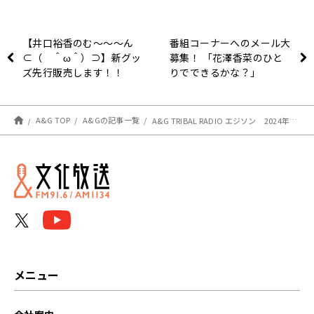
【井口裕香のむ～～～ん
番組コーナーへのメール大
⊂（ ＾ω＾）⊃】新グッ
募集！ 「花澤香菜のひと
ズ先行販売します！！
りでできるかな？」
A&G TOP
A&Gの記事一覧
A&G TRIBAL RADIO エジソン 2024年11月2日 放送後記
メニュー