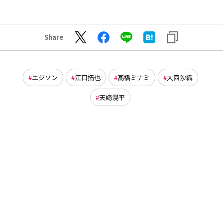
Share
エジソン
江口拓也
髙橋ミナミ
大西沙織
天﨑滉平