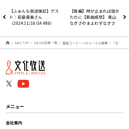
【ふぁんも放送後記】ゲス
【後編】時が止まれば話せ
ト：前島亜美さん
たのに【新曲感想】 青山
（2024.11/16 OA #86）
なぎさのまよわずなぎさ
2024年11月17日放送 #85
A&G TOP
A&Gの記事一覧
番組コーナーへのメール大募集！ 「花澤香菜のひとりでできるかな？」
メニュー
会社案内