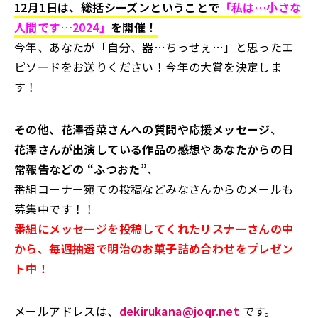
12月1日は、総括シーズンということで
「私は…小さな
人間です…2024」
を開催！
今年、あなたが「自分、器…ちっせぇ…」と思ったエ
ピソードをお送りください！今年の大賞を決定しま
す！
その他、花澤香菜さんへの質問や応援メッセージ
、
花澤さんが出演している作品の感想
や
あなたからの日
常報告などの “ふつおた”
、
番組コーナー宛ての投稿などみなさんからのメールも
募集中です！！
番組にメッセージを投稿してくれたリスナーさんの中
から、毎週抽選で明治のお菓子詰め合わせをプレゼン
ト中！
メールアドレスは、
dekirukana@joqr.net
です。