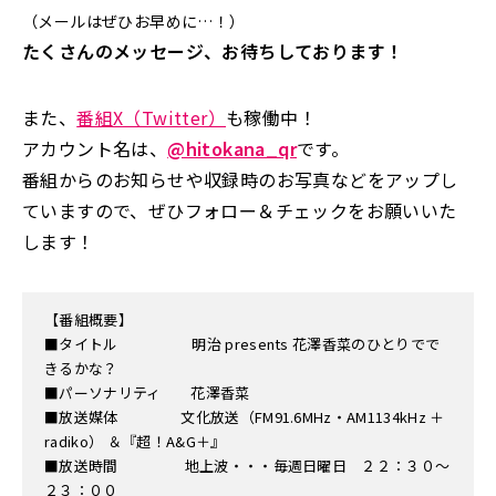
（メールはぜひお早めに…！）
たくさんのメッセージ、お待ちしております！
また、
番組X（Twitter）
も稼働中！
アカウント名は、
@hitokana_qr
です。
番組からのお知らせや収録時のお写真などをアップし
ていますので、ぜひフォロー＆チェックをお願いいた
します！
【番組概要】
■タイトル 明治 presents 花澤香菜のひとりでで
きるかな？
■パーソナリティ 花澤香菜
■放送媒体 文化放送（FM91.6MHz・AM1134kHz ＋
radiko） ＆『超！A&G＋』
■放送時間 地上波・・・毎週日曜日 ２２：３０～
２３：００