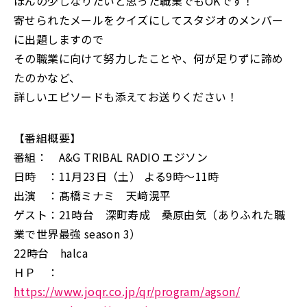
ほんの少しなりたいと思った職業でもOKです！
寄せられたメールをクイズにしてスタジオのメンバー
に出題しますので
その職業に向けて努力したことや、何が足りずに諦め
たのかなど、
詳しいエピソードも添えてお送りください！
【番組概要】
番組： A&G TRIBAL RADIO エジソン
日時 ：11月23日（土） よる9時～11時
出演 ：髙橋ミナミ 天﨑滉平
ゲスト：21時台 深町寿成 桑原由気（ありふれた職
業で世界最強 season 3）
22時台 halca
ＨＰ ：
https://www.joqr.co.jp/qr/program/agson/