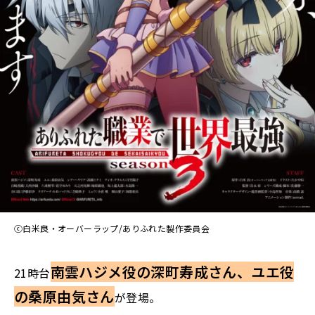
ⓒ白米良・オーバーラップ/ありふれた製作委員会
南雲ハジメ役の深町寿成さん、ユエ役
21時台
の桑原由気さん
が登場。