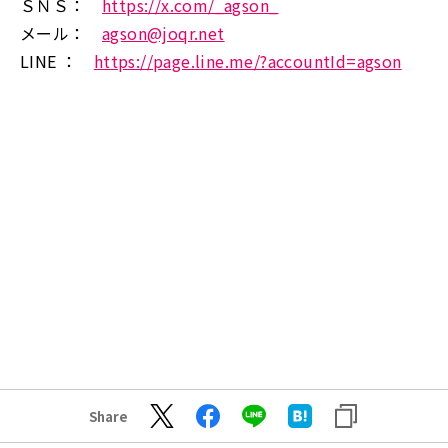
ＳＮＳ：
https://x.com/_agson_
メール：
agson@joqr.net
LINE ：
https://page.line.me/?accountId=agson
Share