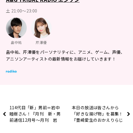
土 21:00～23:00
畠中祐
芹澤優
畠中祐、芹澤優をパーソナリティに、アニメ、ゲーム、声優、
アニソンアーティストの最新情報をお届けしていきます！
114代目「新」男前＝岩中
本日の放送は皆さんから
睦樹さん！『月刊 新・男
「好きな揚げ物」を募集！
前通信12月号～月刊 岩
『豊崎愛生のおかえりらじ
中睦樹』
お』