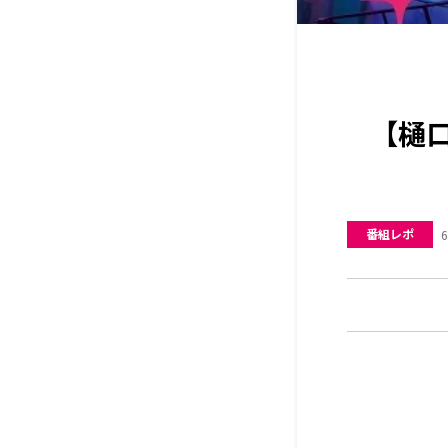
【樋口
番組レポ
6