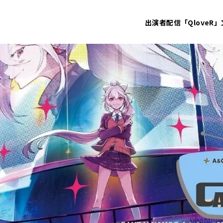
出演者
配信「QloveR」