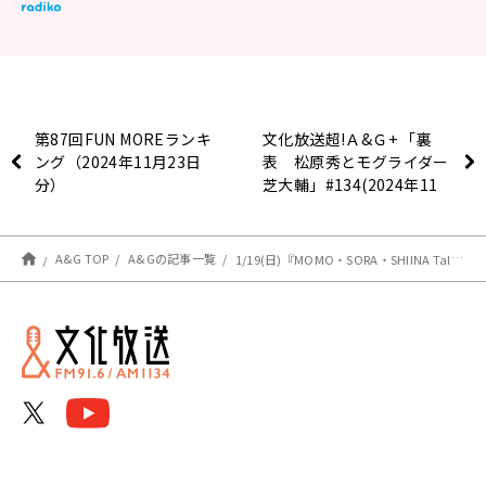
第87回FUN MOREランキ
文化放送超!Ａ&Ｇ+ 「裏
ング（2024年11月23日
表 松原秀とモグライダー
分）
芝大輔」#134(2024年11
月23日放送分)
A&G TOP
A&Gの記事一覧
1/19(日)『MOMO・SORA・SHIINA Talking Box』番組イベント開催決定！ 第1弾は雨宮天さんが担当＆チケット先行申込受付中！