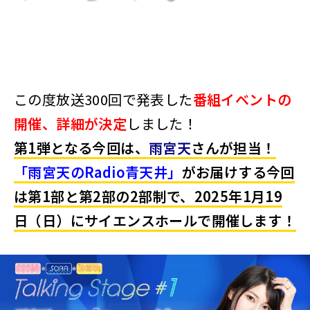
この度放送300回で発表した
番組イベントの
開催、詳細
が決定
しました！
第1弾となる今回は、
雨宮天
さんが担当！
「雨宮天のRadio青天井」
がお届けする今回
は第1部と第2部の2部制で、2025年1月19
日（日）にサイエンスホールで開催します！