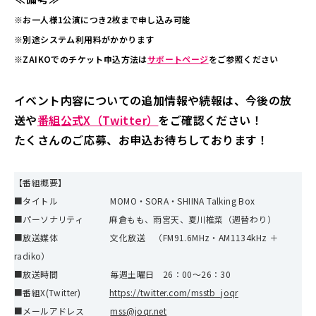
※お一人様1公演につき2枚まで申し込み可能
※別途システム利用料がかかります
※ZAIKOでのチケット申込方法は
サポートページ
をご参照ください
イベント内容についての追加情報や続報は、今後の放
送や
番組公式X（Twitter）
をご確認ください！
たくさんのご応募、お申込お待ちしております！
【番組概要】
■タイトル MOMO・SORA・SHIINA Talking Box
■パーソナリティ 麻倉もも、雨宮天、夏川椎菜（週替わり）
■放送媒体 文化放送 （FM91.6MHz・AM1134kHz ＋
radiko）
■放送時間 毎週土曜日 26：00～26：30
■番組X(Twitter)
https://twitter.com/msstb_joqr
■メールアドレス
mss@joqr.net