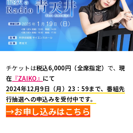
チケットは
税込6,000円（全席指定）
で、
現
在
『ZAIKO』
にて
2024年12月9日（月）23：59
まで、番組先
行抽選への申込みを受付中
です。
→お申し込みはこ
ち
ら