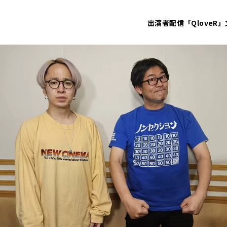
出演者
配信「QloveR」