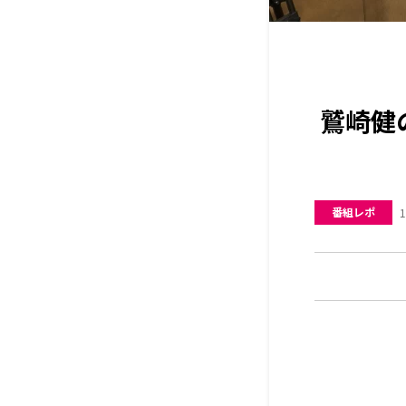
鷲崎健
番組レポ
1