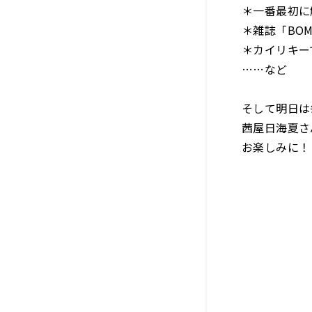
＊一番最初に
＊雑誌「BO
＊カイリキー
……など
そして明日は
茜屋日海夏さ
お楽しみに！