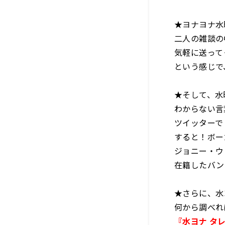
★ヨナヨナ水
二人の雑談の
気軽に送って
という感じで
★そして、水
わからない言
ツイッターで
すると！ボー
ジョニー・ウ
在籍したバン
★さらに、水
何から調べれ
『水ヨナ タレ