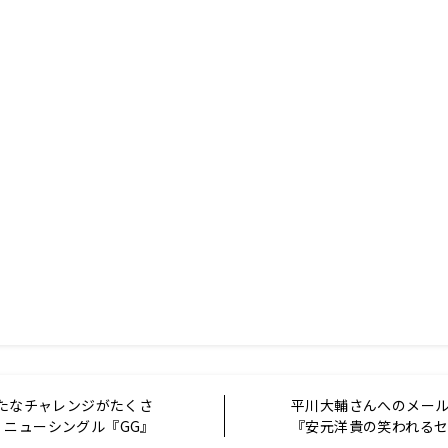
新たなチャレンジがたくさ
平川大輔さんへのメー
」ニューシングル『GG』
『安元洋貴の笑われる
い！
（仮）』