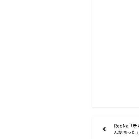
ReoNa「
ん詰まった
に込めた想