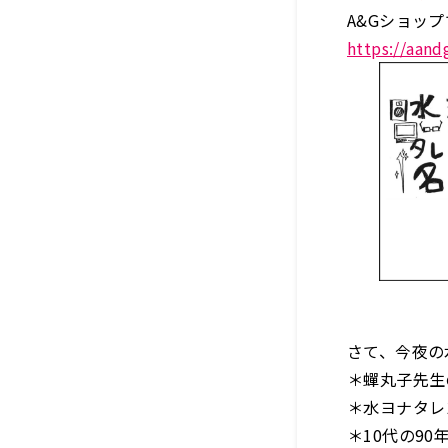
A&Gショッ
https://aand
さて、今夜の
＊蟬丸子先生
＊水ヨナタレ
＊10代の90年