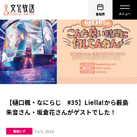
番組表
【樋口楓・なにらじ #35】Liella!から薮島
朱音さん・坂倉花さんがゲストでした！
12/1, 2024
番組レポ