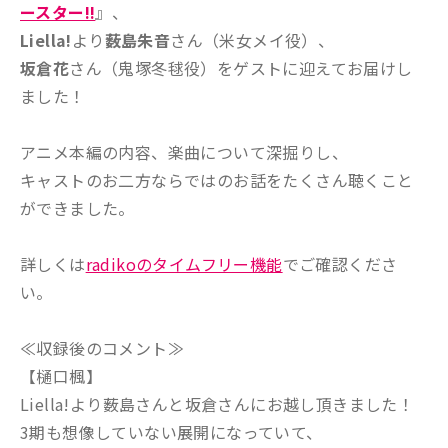
ースター!!
』、
Liella!
より
薮島朱音
さん（米女メイ役）、
坂倉花
さん（鬼塚冬毬役）をゲストに迎えてお届けし
ました！
アニメ本編の内容、楽曲について深掘りし、
キャストのお二方ならではのお話をたくさん聴くこと
ができました。
詳しくは
radikoのタイムフリー機能
でご確認くださ
い。
≪収録後のコメント≫
【樋口楓】
Liella!より薮島さんと坂倉さんにお越し頂きました！
3期も想像していない展開になっていて、