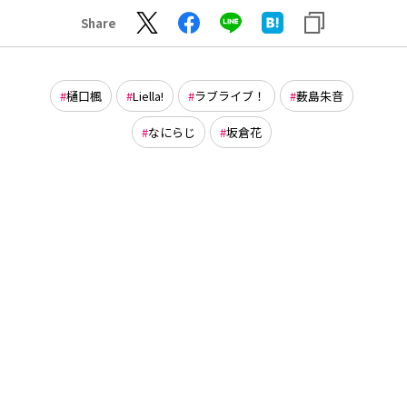
Share
樋口楓
Liella!
ラブライブ！
薮島朱音
なにらじ
坂倉花