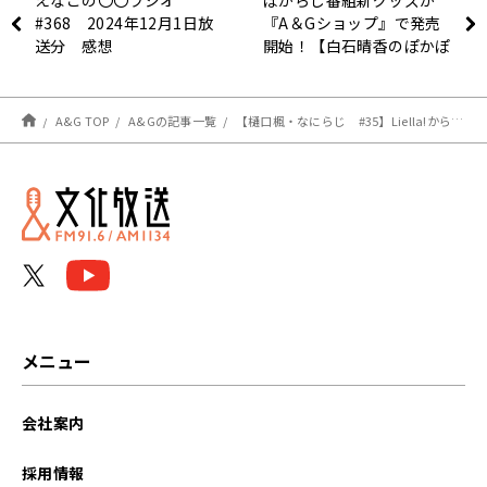
えなこの〇〇ラジオ
ぽからじ番組新グッズが
#368 2024年12月1日放
『A＆Gショップ』で発売
送分 感想
開始！【白石晴香のぽかぽ
かたいむ】
A&G TOP
A&Gの記事一覧
【樋口楓・なにらじ #35】Liella!から薮島朱音さん・坂倉花さんがゲストでした！
メニュー
会社案内
採用情報