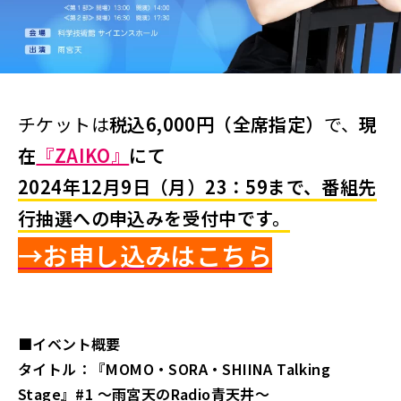
チケットは
税込6,000円（全席指定）
で、
現
在
『ZAIKO』
にて
2024年12月9日（月）23：59
まで、番組先
行抽選への申込みを受付中
です。
→お申し込みはこ
ち
ら
■イベント概要
タイトル：『MOMO・SORA・SHIINA Talking
Stage』#1 ～雨宮天のRadio青天井～