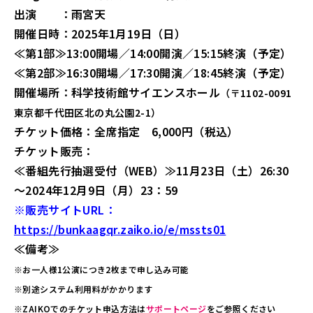
出演 ：雨宮天
開催日時：2025年1月19日（日）
≪第1部≫13:00開場／14:00開演／15:15終演（予定）
≪第2部≫16:30開場／17:30開演／18:45終演（予定）
開催場所：科学技術館サイエンスホール
（〒1102-0091
東京都千代田区北の丸公園2-1）
チケット価格：全席指定 6,000円（税込）
チケット販売：
≪番組先行抽選受付（WEB）≫11月23日（土）26:30
～2024年12月9日（月）23：59
※販売サイトURL：
https://bunkaagqr.zaiko.io/e/mssts01
≪備考≫
※お一人様1公演につき2枚まで申し込み可能
※別途システム利用料がかかります
※ZAIKOでのチケット申込方法は
サポートページ
をご参照ください