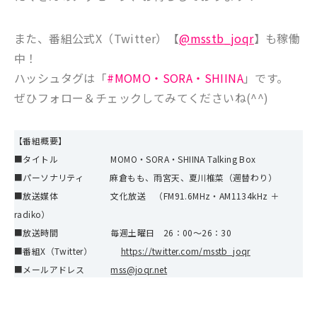
また、番組公式X（Twitter）【
@msstb_joqr
】も稼働
中！
ハッシュタグは「
#MOMO・SORA・SHIINA
」です。
ぜひフォロー＆チェックしてみてくださいね(^^)
【番組概要】
■タイトル MOMO・SORA・SHIINA Talking Box
■パーソナリティ 麻倉もも、雨宮天、夏川椎菜（週替わり）
■放送媒体 文化放送 （FM91.6MHz・AM1134kHz ＋
radiko）
■放送時間 毎週土曜日 26：00～26：30
■番組X（Twitter）
https://twitter.com/msstb_joqr
■メールアドレス
mss@joqr.net