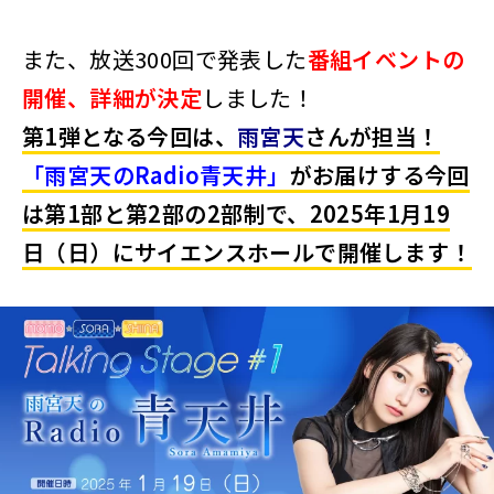
また、放送300回で発表した
番組イベントの
開催、詳細
が決定
しました！
第1弾となる今回は、
雨宮天
さんが担当！
「雨宮天のRadio青天井」
がお届けする今回
は第1部と第2部の2部制で、2025年1月19
日（日）にサイエンスホールで開催します！