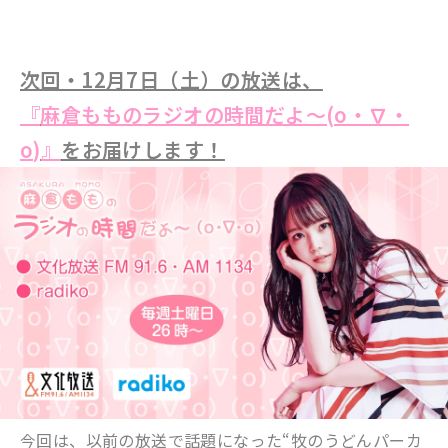
次回・12月7日（土）の放送は、
『
麻倉もものラジオの時間だよ～(o・∇・
o)
』
をお届けします！
今回は、以前の放送で話題になった“牧のうどんパーカ