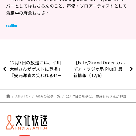
バーとしてはもちろんのこと、声優・ソロアーティストとして
活躍中の麻倉ももさ…
12月7日の放送には、平川
【Fate/Grand Order カル
大輔さんがゲストに登場！
デア・ラジオ局 Plus】最
『安元洋貴の笑われるセー
新情報（12/6）
ルスマン（仮）』
A&G TOP
A&Gの記事一覧
12月7日の放送は、麻倉ももさんが担当！『MOMO・SORA・SHIINA Talking Box』