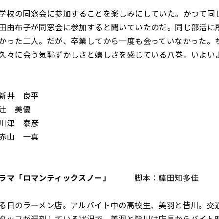
学校の同窓会に参加することを楽しみにしていた。かつて同
田由布子が同窓会に参加すると聞いていたのだ。同じ部活に
かった二人。だが、卒業してから一度も会っていなかった。
久々に会う気恥ずかしさと嬉しさを感じている八巻。いよい
新井 良平
辻 美優
川津 泰彦
赤山 一真
ドラマ「ロマンティックスノー」
脚本：藤田知多佳
る日のラーメン店。アルバイト中の高校生、美羽と皆川。交
タッフが遅刻している状況で、美羽と皆川は店長からバイト