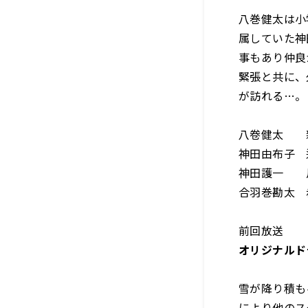
八巻健太は小
属していた神
事もあり仲良
緊張と共に、
が訪れる…。
八卷健太 
神田由布子 
神田護一 
合羽巻勘太 
前回放送
オリジナル
雪が降り積も
により他のス