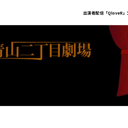
出演者
配信「QloveR」