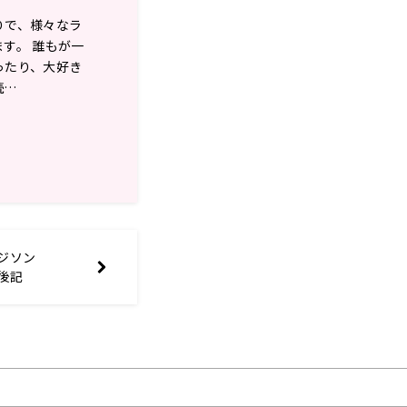
りで、様々なラ
す。 誰もが一
ったり、大好き
続…
O エジソン
送後記