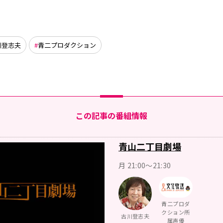
川登志夫
青二プロダクション
この記事の番組情報
青山二丁目劇場
月 21:00～21:30
青二プロダ
クション所
古川登志夫
属声優