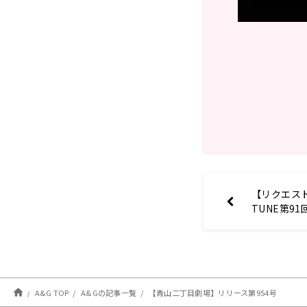
【リクエスト
TUNE第9
第92回 注
A&G TOP
A&Gの記事一覧
【青山二丁目劇場】リリース第954号