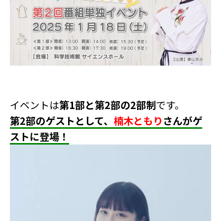
イベントは
第1部と第2部の2部制
です。
第2部のゲストとして、
楠木ともり
さんがゲ
ストに登場！