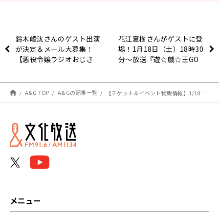
鈴木崚汰さんのゲスト出演
花江夏樹さんがゲストに登
が決定＆メール大募集！
場！1月18日（土）18時30
【悪役令嬢ラジオおじさ
分～放送『遊☆戯☆王GO
ん】
RADIO!!』第40回
A&G TOP
A&Gの記事一覧
【チケット＆イベント物販情報】1/18（土）開催『東山奈央のラジオ＠リビング』第2回番組イベント
メニュー