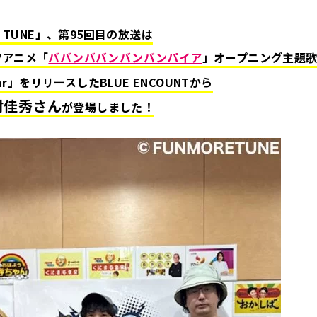
E TUNE」、第95
回目の放送は
Vアニメ「
ババンババンバンバンパイア
」オープニング主題
Liar」をリリースしたBLUE ENCOUNTから
村佳秀さん
が登場しました
！