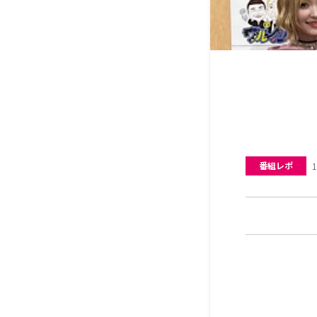
番組レポ
1