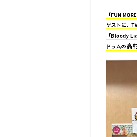
「FUN MOR
ゲストに、T
「Bloody 
高
ドラムの