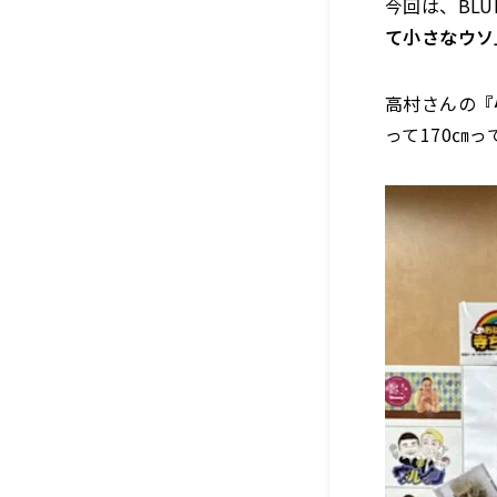
今回は、BLUE
て小さなウソ
高村さんの
『
って170㎝