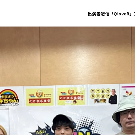
出演者
配信「QloveR」