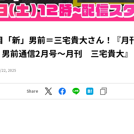
代目「新」男前＝三宅貴大さん！『月
男前通信2月号～月刊 三宅貴大』
/22, 2025
Share