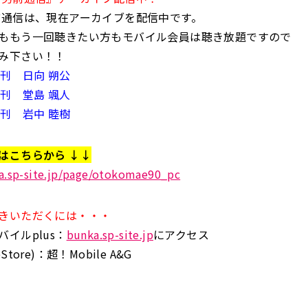
前通信は、現在アーカイブを配信中です。
ももう一回聴きたい方もモバイル会員は聴き放題ですので
み下さい！！
月刊 日向 朔公
月刊 堂島 颯人
月刊 岩中 睦樹
はこちらから ↓↓
ka.sp-site.jp/page/otokomae90_pc
きいただくには・・・
イルplus：
bunka.sp-site.jp
にアクセス
tore)：超！Mobile A&G