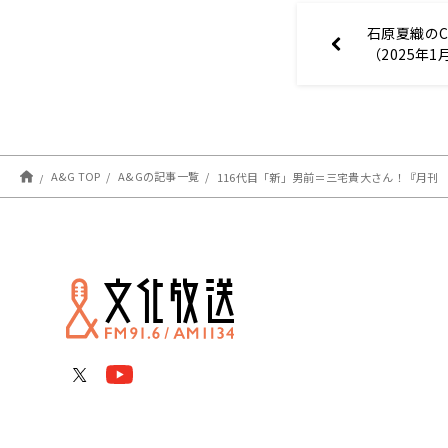
石原夏織のCar
（2025年1
A&G TOP
A&Gの記事一覧
116代目「新」男前＝三宅貴大さん！『月刊