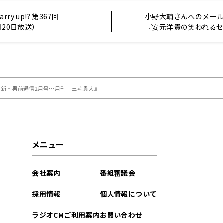
ry up!? 第367回
小野大輔さんへのメー
月20日放送）
『安元洋貴の笑われる
（仮）』
 新・男前通信2月号～月刊 三宅貴大』
メニュー
会社案内
番組審議会
採用情報
個人情報について
ラジオCMご利用案内
お問い合わせ