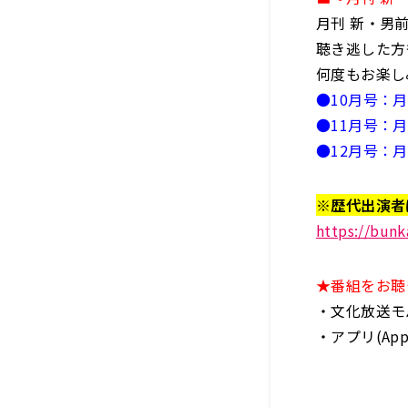
月刊 新・男
聴き逃した方
何度もお楽し
●10月号：
●11月号：
●12月号：
※歴代出演者
https://bun
★番組をお聴
・文化放送モバ
・アプリ(AppS