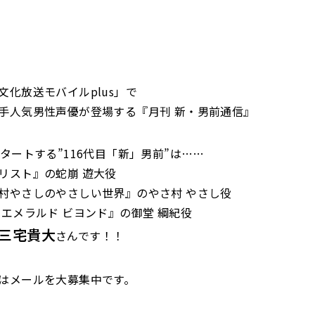
文化放送モバイルplus」で
手人気男性声優が登場する『月刊 新・男前通信』
スタートする”116代目「新」男前”は……
リスト』の蛇崩 遊大役
村やさしのやさしい世界』のやさ村 やさし役
 エメラルド ビヨンド』の御堂 綱紀役
三宅貴大
さんです！！
はメールを大募集中です。