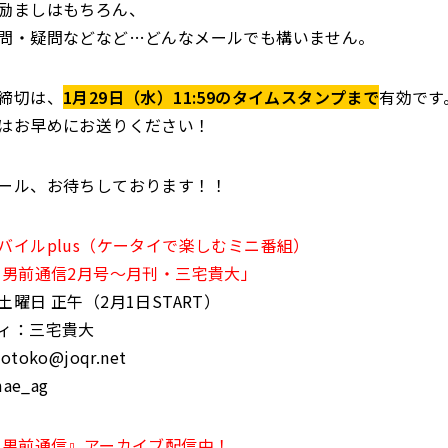
励ましはもちろん、
問・疑問などなど…どんなメールでも構いません。
締切は、
1月29日（水）11:59のタイムスタンプまで
有効です
はお早めにお送りください！
ール、お待ちしております！！
バイルplus（ケータイで楽しむミニ番組）
男前通信2月号～月刊・三宅貴大」
曜日 正午（2月1日START）
ィ：三宅貴大
oko@joqr.net
ae_ag
・男前通信』アーカイブ配信中！