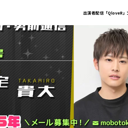
出演者
配信「QloveR」