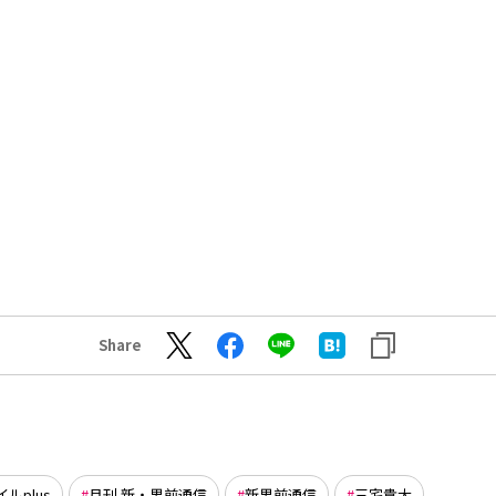
Share
ルplus
月刊 新・男前通信
新男前通信
三宅貴大