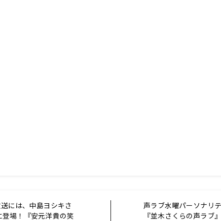
放送には、中島ヨシキさ
声ラブ水曜パーソナリ
に登場！『安元洋貴の笑
『並木さくらの声ラブ