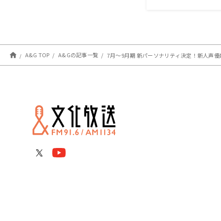
われるセー
A&G TOP
A&Gの記事一覧
7月〜9月期 新パーソナリティ決定！新人声