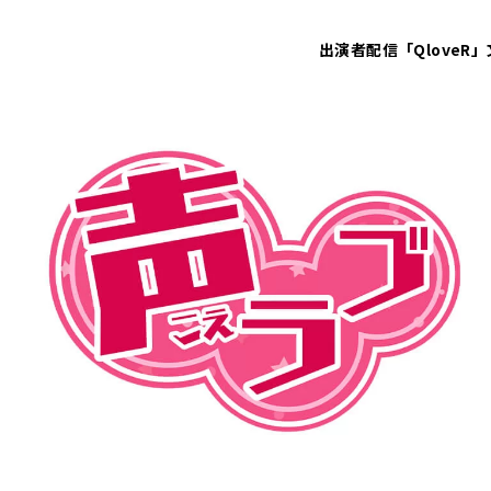
出演者
配信「QloveR」