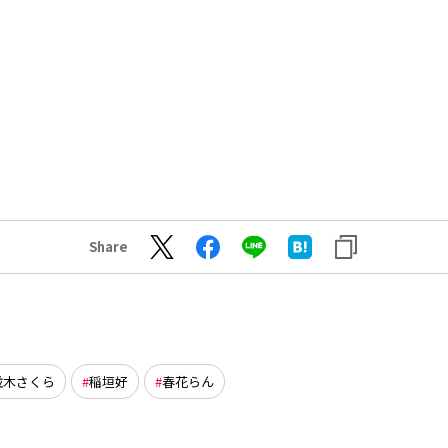
Share
並木さくら
稲垣好
春花らん