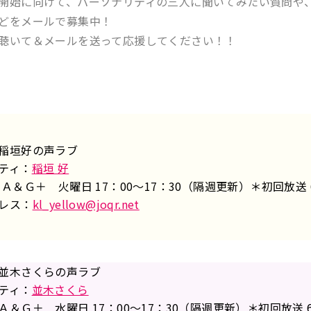
開始に向けて、パーソナリティの三人に聞いてみたい質問や
どをメールで募集中！
聴いて＆メールを送って応援してください！！
稲垣好の声ラブ
ティ：
稲垣 好
Ａ＆Ｇ＋ 火曜日 17：00～17：30（隔週更新）＊初回放送 
レス：
kl_yellow@joqr.net
並木さくらの声ラブ
ティ：
並木さくら
＆Ｇ＋ 水曜日 17：00～17：30（隔週更新）＊初回放送 6