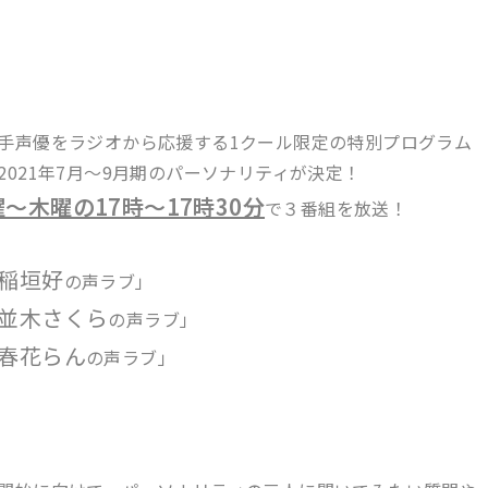
手声優をラジオから応援する1クール限定の特別プログラム
2021年7月〜9月期のパーソナリティが決定！
〜木曜の17時〜17時30分
で３番組を放送！
稲垣好
の声ラブ」
並木さくら
の声ラブ」
春花らん
の声ラブ」