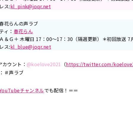
レス:
kl_pink@joqr.net
春花らんの声ラブ
ティ：
春花らん
＆Ｇ＋ 木曜日 17：00～17：30（隔週更新）＊初回放送 7
レス:
kl_blue@joqr.net
erアカウント：
@koelove2021
（
https://twitter.com/koelov
：＃声ラブ
YouTubeチャンネル
でも配信！＝＝