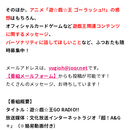
そのほか、
アニメ「遊☆戯☆王 ゴーラッシュ!!」の感
想
はもちろん、
オフィシャルカードゲームなど
遊戯王関連コンテンツ
に関するメッセージ
、
パーソナリティに話してほしいこと
など、ふつおたも随
時募集中！
メールアドレスは、
yugioh@joqr.net
です。
【番組メールフォーム】
からも投稿が可能です！
たくさんのメッセージ、お待ちしています！
【番組概要】
タイトル：遊☆戯☆王GO RADIO!!
放送媒体：文化放送インターネットラジオ『超！A&G
＋』（※簡易動画付き）