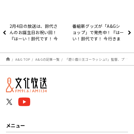
2月4日の放送は、鈴代さ
番組新グッズが「A&Gシ
んのお誕生日お祝い回！
ョップ」で発売中！『はー
『はーい！鈴代です！ 今
い！鈴代です！ 今行きま
行きまーす！』
ーす！』
A&G TOP
A&Gの記事一覧
「遊☆戯☆王ゴーラッシュ‼」監督、プロデューサー、音響監督のゲスト出演決定＆メール大募集！『遊☆戯☆王GO RADIO!!』
メニュー