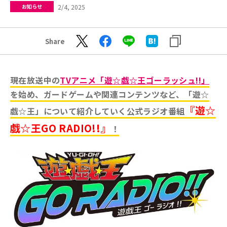
2/4, 2025
お知らせ
Share
現在放送中の
TVアニメ「遊☆戯☆王ゴーラッシュ!!」
を始め、ガードゲームや関連コンテンツなど、「遊☆
『遊☆
戯☆王」について紹介していく公式ラジオ番組
戯☆王GO RADIO!!』
！