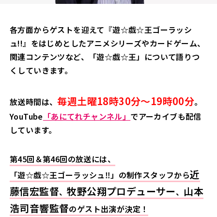
各方面からゲストを迎えて『遊☆戯☆王ゴーラッシ
ュ!!』をはじめとしたアニメシリーズやカードゲーム、
関連コンテンツなど、「遊☆戯☆王」について語りつ
くしていきます。
毎週土曜18時30分～19時00分
放送時間は、
。
YouTube
「あにてれチャンネル」
でアーカイブも配信
しています。
第45回＆第46回の放送には、
近
「遊☆戯☆王ゴーラッシュ‼」の制作スタッフから
藤信宏監督
牧野公翔プロデューサー
山本
、
、
浩司音響監督
のゲスト出演が決定！