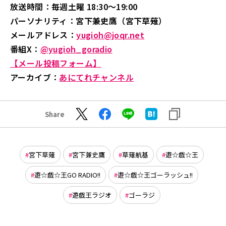
放送時間：毎週土曜 18:30～19:00
パーソナリティ：宮下兼史鷹（宮下草薙）
メールアドレス：
yugioh@joqr.net
番組X：
@yugioh_goradio
【メール投稿フォーム】
アーカイブ：
あにてれチャンネル
Share
宮下草薙
宮下兼史鷹
草薙航基
遊☆戯☆王
遊☆戯☆王GO RADIO!!
遊☆戯☆王ゴーラッシュ!!
遊戯王ラジオ
ゴーラジ