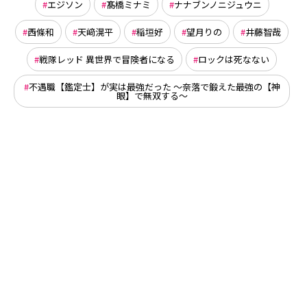
エジソン
髙橋ミナミ
ナナブンノニジュウニ
西條和
天﨑滉平
稲垣好
望月りの
井藤智哉
戦隊レッド 異世界で冒険者になる
ロックは死なない
不遇職【鑑定士】が実は最強だった ～奈落で鍛えた最強の【神
眼】で無双する～