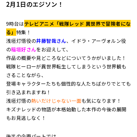
2月1日のエジソン
！
9時台は
テレビアニメ「戦隊レッド 異世界で冒険者にな
る」
特集！
浅垣灯悟役の
井藤智哉さん
、イドラ・アーヴォルン役
の
稲垣好さん
をお迎えして、
作品の概要や見どころなどについてうかがいました！
戦隊ヒーローが異世界転生してしまうという世界観も
さることながら、
登場キャラクターたちも個性的な人たちばかりでとても
引き込まれますね！
浅垣灯悟の
熱いだけじゃない一面
も気になります！
キズナレッドの物語が本格始動した本作の今後の展開
もお見逃しなく！
後半の企画パートでは、