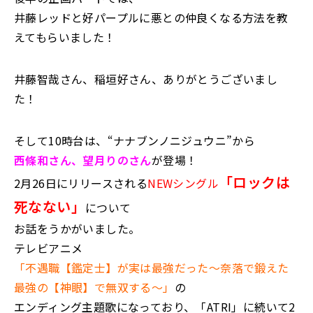
井藤レッドと好パープルに悪との仲良くなる方法を教
えてもらいました！
井藤智哉さん、稲垣好さん、ありがとうございまし
た！
そして10時台は、“ナナブンノニジュウニ”から
西條和さん、望月りのさ
ん
が登場！
「ロックは
2月26日にリリースされる
NEWシングル
死なない」
について
お話をうかがいました。
テレビアニメ
「不遇職【鑑定士】が実は最強だった～奈落で鍛えた
最強の【神眼】で無双する～」
の
エンディング主題歌になっており、「ATRI」に続いて2