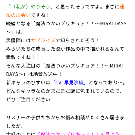
「（私が）やりそう」
と思ったそうですよ。まさに
運
命の出会い
ですね！
続編となる「魔法つかいプリキュア！！～MIRAI DAYS
～」は、
声優陣には
サプライズ
で知らされたそう！
みらいたちの成長した姿が作品の中で描かれるなんて
素敵ですね！！
そんな大注目の「魔法つかいプリキュア！！～MIRAI
DAYS～」は絶賛放送中！
新キャラのひすいは
「CV. 早見沙織」
となっており…。
どんなキャラなのかまだまだ謎に包まれているので、
ぜひご注目ください！
リスナーの子供たちからお悩み相談がたくさん届きま
したが、
大抵のことは
「魔法つかいプリキュア！！を見よう」