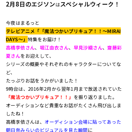
2月8日のエジソン
スペシャルウィーク
！
は
今夜はまるっと
テレビアニメ「「魔法つかいプリキュア！！～
MIRAI
DAYS
～」
特集をお届け！
高橋李依さん
、
堀江由衣さん
、
早見沙織さん
、
齋藤彩
夏さん
をお迎えして、
シリーズの概要やそれぞれのキャラクターについてな
ど、
たっぷりお話をうかがいました！
9時台は、2016年2月から翌年1月まで放送されていた
「魔法つかいプリキュア！！」
を振り返りました。
オーディションなど貴重なお話がたくさん飛び出しま
したね！
高橋李依さんは、
オーディション会場に貼ってあった
朝日奈みらいのビジュアルを見た瞬間
に