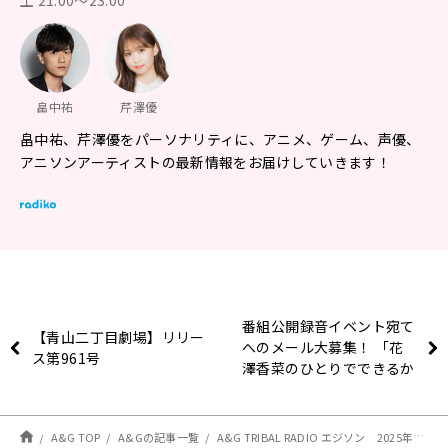
土 21:00～23:00
畠中祐
芹澤優
畠中祐、芹澤優をパーソナリティに、アニメ、ゲーム、声優、
アニソンアーティストの最新情報をお届けしていきます！
番組公開録音イベント宛て
【青山二丁目劇場】リリー
へのメール大募集！ 「花
ス第961号
澤香菜のひとりでできるか
な？」
A&G TOP
A&Gの記事一覧
A&G TRIBAL RADIO エジソン 2025年2月8日 放送後記