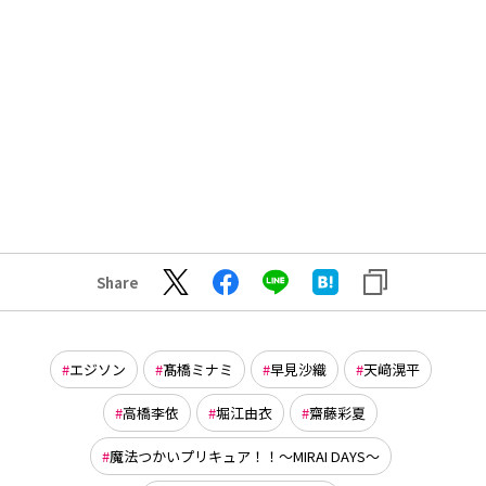
Share
エジソン
髙橋ミナミ
早見沙織
天﨑滉平
高橋李依
堀江由衣
齋藤彩夏
魔法つかいプリキュア！！～MIRAI DAYS～