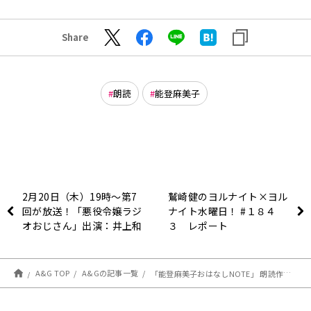
Share
朗読
能登麻美子
2月20日（木）19時～第7
鷲崎健のヨルナイト×ヨル
回が放送！「悪役令嬢ラジ
ナイト水曜日！ #１８４
オおじさん」出演：井上和
３ レポート
彦さん、M・A・Oさん
A&G TOP
A&Gの記事一覧
「能登麻美子おはなしNOTE」 朗読作品 配信中！！