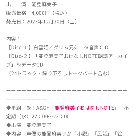
出 演：能登麻美子
販売価格：4,000円（税込）
発売日：2023年12月30日（土）
内容：
【Disc-１】白雪姫／グリム兄弟 ※音声ＣＤ
【Disc-２】「能登麻美子おはなしNOTE朗読アーカイ
ブ」※データCD
（24トラック・録り下ろしトークパート含む）
ーーーーーーーーーーーーーーーーーーーーーーーー
ーーーーーーーー
◆番組 超！A&G+
「能登麻美子おはなしNOTE」
不
定期（水）22：00～23：00
◆出演 能登麻美子
◆内容 声優の能登麻美子が「小説」「民話」「絵