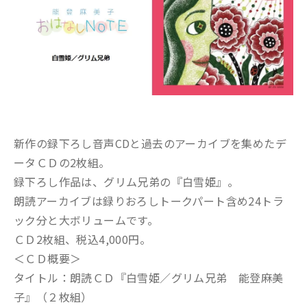
新作の録下ろし音声CDと過去のアーカイブを集めたデ
ータＣＤの2枚組。
録下ろし作品は、グリム兄弟の『白雪姫』。
朗読アーカイブは録りおろしトークパート含め24トラ
ック分と大ボリュームです。
ＣＤ2枚組、税込4,000円。
＜ＣＤ概要＞
タイトル：朗読ＣＤ『白雪姫／グリム兄弟 能登麻美
子』（２枚組）