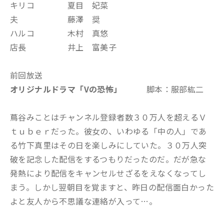
キリコ 夏目 妃菜
夫 藤澤 奨
ハルコ 木村 真悠
店長 井上 富美子
前回放送
オリジナルドラマ「Vの恐怖
」
脚本：服部紘二
蔦谷みことはチャンネル登録者数３０万人を超えるＶ
ｔｕｂｅｒだった。彼女の、いわゆる「中の人」であ
る竹下真里はその日を楽しみにしていた。３０万人突
破を記念した配信をするつもりだったのだ。だが急な
発熱により配信をキャンセルせざるをえなくなってし
まう。しかし翌朝目を覚ますと、昨日の配信面白かった
よと友人から不思議な連絡が入って…。