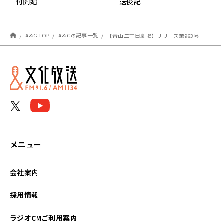
付開始
送後記
A&G TOP
A&Gの記事一覧
【青山二丁目劇場】リリース第963号
メニュー
会社案内
採用情報
ラジオCMご利用案内