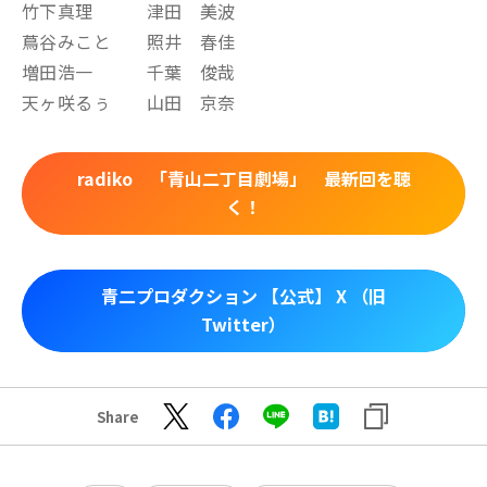
竹下真理 津田 美波
蔦谷みこと 照井 春佳
増田浩一 千葉 俊哉
天ヶ咲るぅ 山田 京奈
radiko 「青山二丁目劇場」 最新回を聴
く！
青二プロダクション 【公式】 X （旧
Twitter）
Share