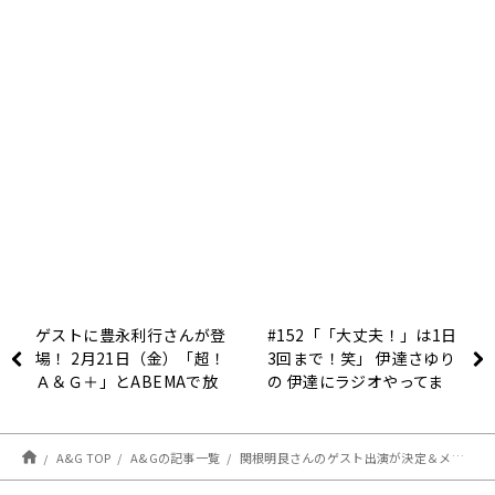
ゲストに豊永利行さんが登
#152「「大丈夫！」は1日
場！ 2月21日（金）「超！
3回まで！笑」 伊達さゆり
Ａ＆Ｇ＋」とABEMAで放
の 伊達にラジオやってま
送！『鈴村健一のラジベー
せん！！！
スDUO』#45
A&G TOP
A&Gの記事一覧
関根明良さんのゲスト出演が決定＆メール大募集！【悪役令嬢ラジオおじさん】