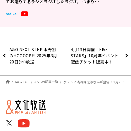
てお送りするラジオラジオしたラジオ。 つまり…
A&G NEXT STEP 水野朔
4月13日開催「FIVE
のHOOOOPE! 2025年3月
STARS」10周年イベント
20日(木)放送
配信チケット販売中！
A&G TOP
A&Gの記事一覧
ゲストに浅沼晋太郎さんが登場！ 3月21日（金）「超！Ａ＆Ｇ＋」とABEMAで放送！『鈴村健一のラジベースDUO』#49