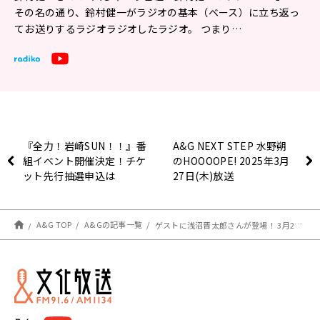
その名の通り、鈴村健一がラジオの基本（ベース）に立ち返っ
てお送りするラジオラジオしたラジオ。 つまり…
『全力！岩崎SUN！！』番
A&G NEXT STEP 水野朔
組イベント開催決定！チケ
のHOOOOPE! 2025年3月
ット先行抽選申込は
27日(木)放送
3/28(金)18:00～開始！！
A&G TOP
A&Gの記事一覧
ゲストに浅沼晋太郎さんが登場！ 3月28日（金）「超！Ａ＆Ｇ＋」とABEMAで放送！『鈴村健一のラジベースDUO』#50