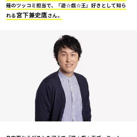
薙のツッコミ担当で、『遊☆戯☆王』好きとして知ら
宮下兼史鷹
れる
さん。