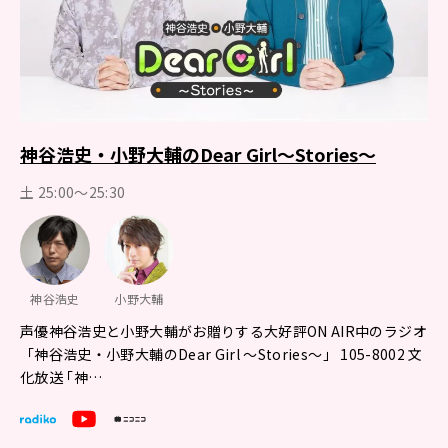
神谷浩史・小野大輔のDear Girl～Stories～
土 25:00～25:30
神谷浩史
小野大輔
声優神谷浩史と小野大輔がお贈りする大好評ON AIR中のラジオ
「神谷浩史・小野大輔のDear Girl ～Stories～」 105-8002 文
化放送 ｢神…