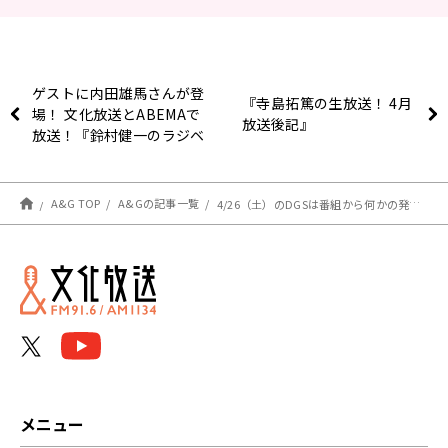
ゲストに内田雄馬さんが登
『寺島拓篤の生放送！ 4月
場！ 文化放送とABEMAで
放送後記』
放送！『鈴村健一のラジベ
ース』#161
A&G TOP
A&Gの記事一覧
4/26（土）のDGSは番組から何かの発表あります！【神谷浩史・小野大輔のDear Girl〜Stories〜】
メニュー