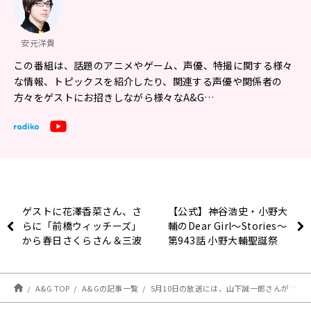
安元洋貴
この番組は、話題のアニメやゲーム、声優、特撮に関する様々
な情報、トピックスを紹介したり、関連する声優や関係者の
方々をゲストにお招きしながら様々なA&G…
ゲストに花澤香菜さん、さ
【公式】神谷浩史・小野大
らに「前橋ウィッチーズ」
輔のDear Girl〜Stories〜
から春日さくらさん＆三波
第943話 小野大輔聖誕祭
春香さんが登場！エジソン
2025 (2025年5月3日放送
5月10日
分)
A&G TOP
A&Gの記事一覧
5月10日の放送には、山下誠一郎さんがゲストに登場！ 『安元洋貴の笑われるセールスマン（仮）』