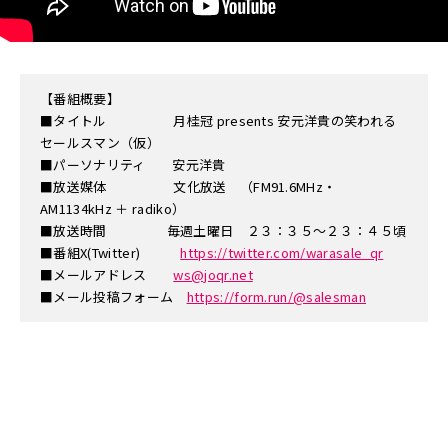
【番組概要】
■タイトル 月桂冠 presents 安元洋貴の笑われる
セールスマン（仮）
■パーソナリティ 安元洋貴
■放送媒体 文化放送 （FM91.6MHz・
AM1134kHz ＋ radiko）
■放送時間 毎週土曜日 ２３：３５～２３：４５頃
■番組X(Twitter)
https://twitter.com/warasale_qr
■メールアドレス
ws@joqr.net
■メール投稿フォーム
https://form.run/@salesman