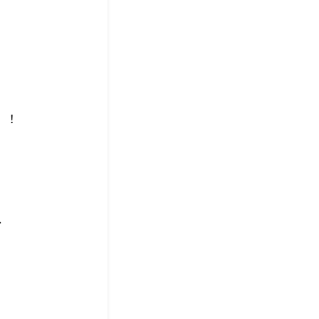
」！
、
、