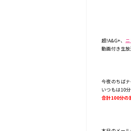
超!A&G+、
ニ
動画付き生放
今夜のちばナ
いつもは10
合計100分
本日のメール