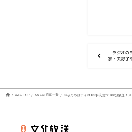
「ラジオの
家・矢野了
A&G TOP
A&Gの記事一覧
今夜のちばナイは100回記念で100分放送