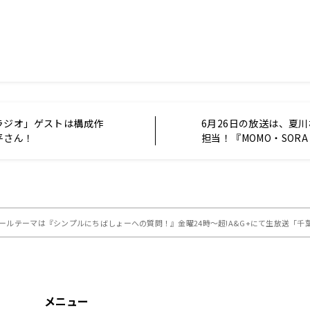
ラジオ」ゲストは構成作
6月26日の放送は、夏
平さん！
担当！『MOMO・SORA・
Talking Box』
！メールテーマは『シンプルにちばしょーへの質問！』金曜24時～超!A&G+にて生放送「
メニュー