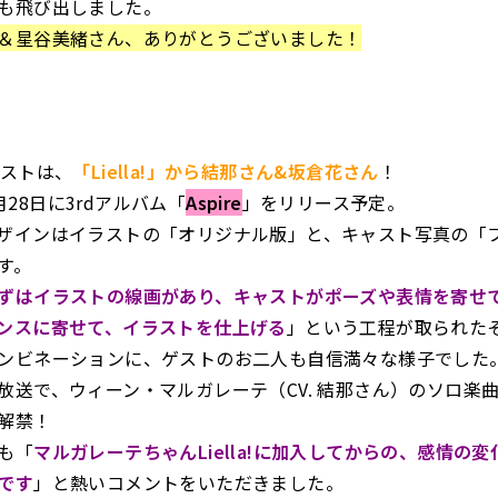
も飛び出しました。
＆星谷美緒さん、ありがとうございました！
ゲストは、
「Liella!」から結那さん&坂倉花さん
！
、5月28日に3rdアルバム「
Aspire
」をリリース予定。
ザインはイラストの「オリジナル版」と、キャスト写真の「
す。
ずはイラストの線画があり、キャストがポーズや表情を寄せ
ンスに寄せて、イラストを仕上げる
」という工程が取られた
ンビネーションに、ゲストのお二人も自信満々な様子でした
放送で、ウィーン・マルガレーテ（CV. 結那さん）のソロ楽
解禁！
も「
マルガレーテちゃんLiella!に加入してからの、感情の
です
」と熱いコメントをいただきました。