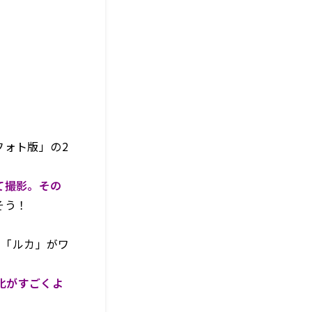
フォト版」の2
て撮影。その
そう！
。
曲「ルカ」がワ
変化がすごくよ