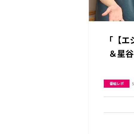
「【エ
＆星谷美
番組レポ
5