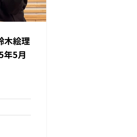
鈴木絵理
25年5月