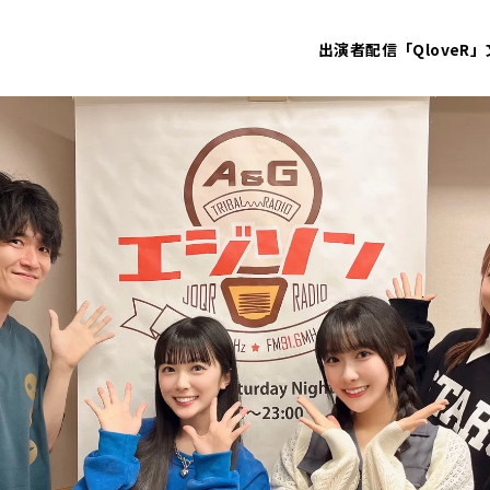
出演者
配信「QloveR」