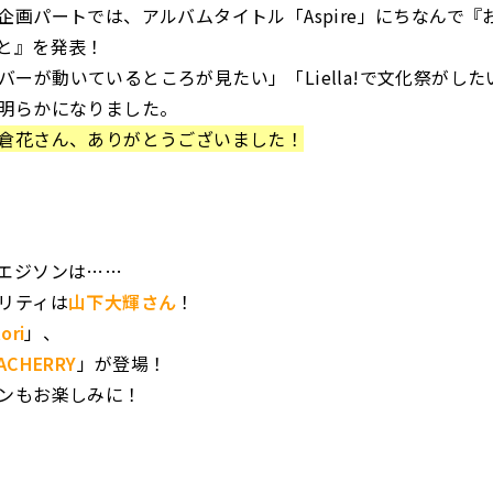
企画パートでは、アルバムタイトル「Aspire」にちなんで『
と』を発表！
!メンバーが動いているところが見たい」「Liella!で文化祭がし
明らかになりました。
倉花さん、ありがとうございました！
エジソンは……
リティは
山下大輝さん
！
ori
」、
ACHERRY
」が登場！
ンもお楽しみに！