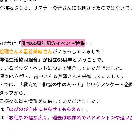
な挑戦ぶりは、リスナーの皆さんにも刺さったのではないで
9時台は「
俳協65周年記念イベント特集
」。
絵理さん＆星谷美緒さん
がいらっしゃいました！
俳優生活協同組合」が設立65周年
ということで、
ているビッグイベントについて紹介していただきました。
漂うPVを観て、畠中さん＆芹澤さんも感激していました。
トでは、
『教えて！俳協の中の人～！』
というアンケート企
タッフから、
る様々な貴重情報を提供していただきました。
は「
のびのび自由にやらせてもらえる
」、
は「
お仕事の幅が広く、過去は映像系でバドミントンや追い