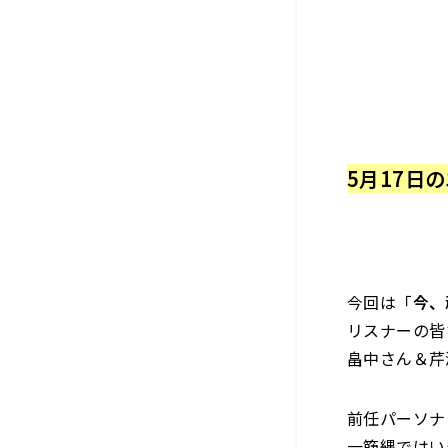
5月17日
今回は「
今、
リスナーの皆
畠中さん＆芹
前任パーソナ
一筋縄ではい