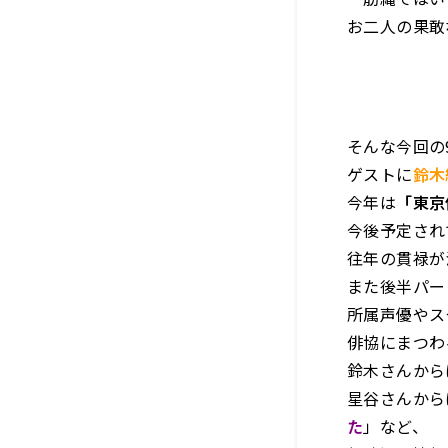
お二人の果敢
そんな今回の
ゲストに
鈴木
今年は
「東京
今後予定され
往年の貫禄が
また後半パー
所属声優やス
俳協にまつわ
鈴木さんから
星谷さんから
た
」など、