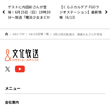
ゲストに内田彩さんが登
【くらぶカルデア FGOラ
場！6月15日（日）19時30
ジオステーション】最新情
分～放送『魔法少女まどか
報（6/13）
☆マギカ Radio Exedra』
第6回
A&G TOP
A&Gの記事一覧
6月15日の放送は、麻倉ももさんが担当！『MOMO・SORA・SHIINA Talking Box』
メニュー
会社案内