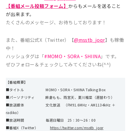
【番組メール投稿フォーム】
からもメールを送ること
が出来ます。
たくさんのメッセージ、お待ちしております！
また、番組公式X（Twitter）【
@msstb_joqr
】も稼働
中！
ハッシュタグは「
#MOMO・SORA・SHIINA
」です。
ぜひフォロー＆チェックしてみてくださいね(^^)
【番組概要】
■タイトル MOMO・SORA・SHIINA Talking Box
■パーソナリティ 麻倉もも、雨宮天、夏川椎菜（週替わり）
■放送媒体 文化放送 （FM91.6MHz・AM1134kHz ＋
radiko）
■放送時間 毎週日曜日 25：30～26：00
■番組X（Twitter）
https://twitter.com/msstb_joqr