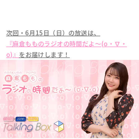
次回・6月15日（日）の放送は、
『
麻倉もものラジオの時間だよ～(o・∇・
o)
』
をお届けします！