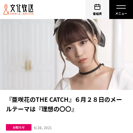
番組表
『亜咲花のTHE CATCH』６月２８日のメー
ルテーマは『理想の〇〇』
6/28, 2021
お知らせ