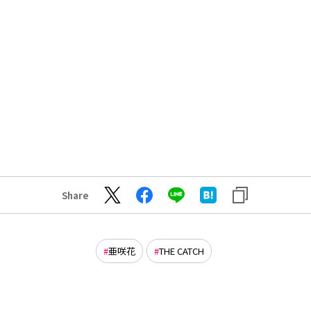
Share
亜咲花
THE CATCH