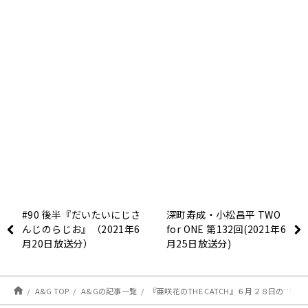
#90 後半『だいたいにじさ
深町寿成・小松昌平 TWO
んじのらじお』（2021年6
for ONE 第132回(2021年6
月20日放送分）
月25日放送分)
A&G TOP
A&Gの記事一覧
『亜咲花のTHE CATCH』６月２８日のメールテーマは『理想の〇〇』