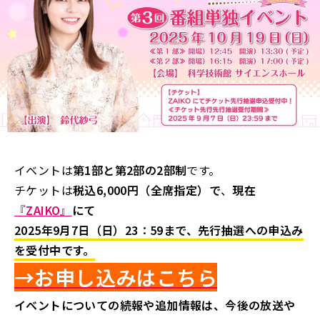
イベントは
第1部と第2部の2部制
です。
チケットは
税込6,000円（全席指定）で
、
現在
『ZAIKO』
にて
2025年9月7日（日）23：59
まで、先行抽選への申込み
を受付中
です。
→お申し込みはこ
ち
ら
イベントについての続報や追加情報は、今後の放送や