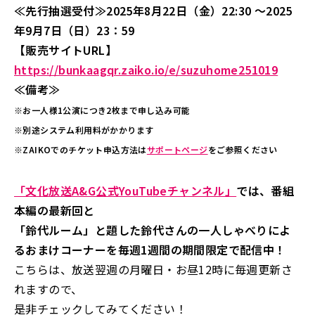
≪先行抽選受付≫2025年8月22日（金）22:30 ～2025
年9月7日（日）23：59
【販売サイトURL】
https://bunkaagqr.zaiko.io/e/suzuhome251019
≪備考≫
※お一人様1公演につき2枚まで申し込み可能
※別途システム利用料がかかります
※ZAIKOでのチケット申込方法は
サポートページ
をご参照ください
「文化放送A&G公式YouTubeチャンネル」
では、番組
本編の最新回と
「鈴代ルーム」と題した鈴代さんの一人しゃべりによ
るおまけコーナーを毎週1週間の期間限定で配信中！
こちらは、放送翌週の月曜日・お昼12時に毎週更新さ
れますので、
是非チェックしてみてください！