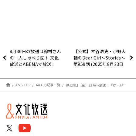
8月30日の放送は鈴村さん
【公式】神谷浩史・小野大
の一人しゃべり回！ 文化
輔のDear Girl〜Stories〜
放送とABEMAで放送！
第959話 (2025年8月23日
『鈴村健一のラジベース』
放送分)
#179
A&G TOP
A&Gの記事一覧
8月29日（金）22時～放送！『はーい！鈴代です！ 今行きまーす！』#304