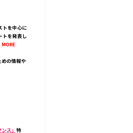
ストを中心に
ートを発表し
MORE
ための情報や
マンス』
特