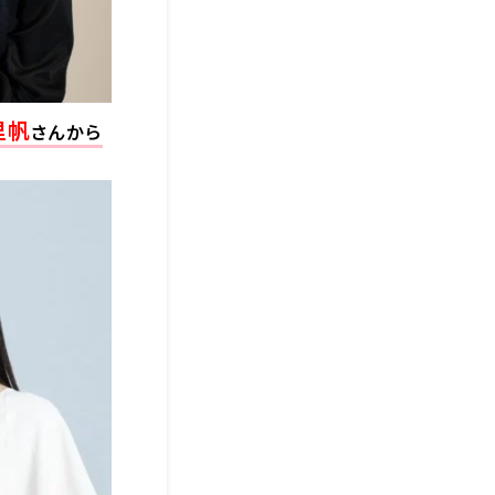
里帆
さんから