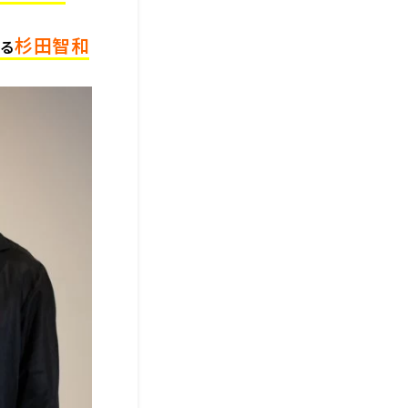
杉田智和
じる