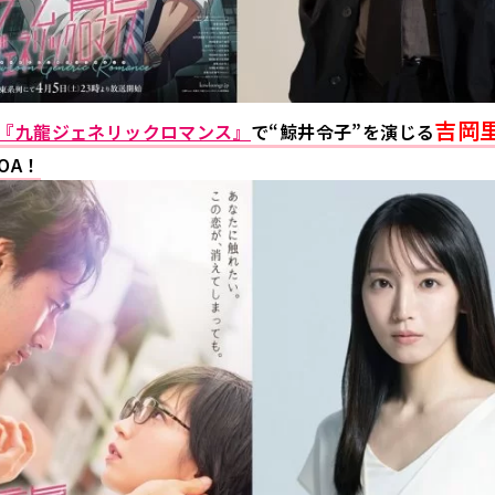
吉岡
『九龍ジェネリックロマンス』
で“鯨井令子”を演じる
OA！