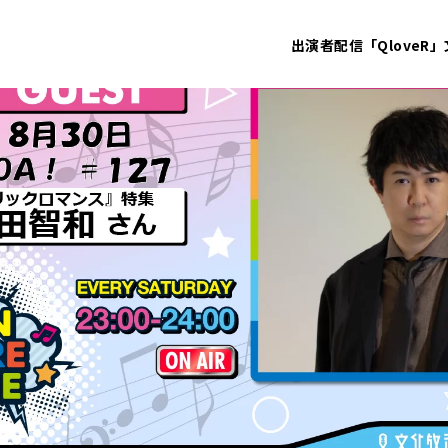
出演者
配信「QloveR」