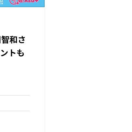
田智和さ
ントも