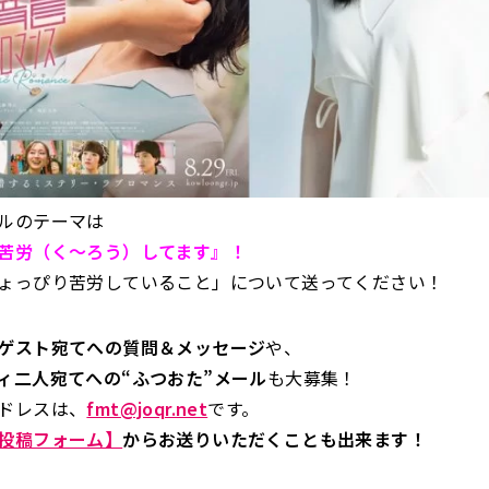
ルのテーマは
苦労（く～ろう）してます』
！
ょっぴり苦労していること」について送ってください！
ゲスト宛てへの質問＆メッセージ
や、
ィ二人宛てへの“ふつおた”メール
も大募集！
ドレスは、
fmt@joqr.net
です。
投稿フォーム】
からお送りいただくことも出来ます！