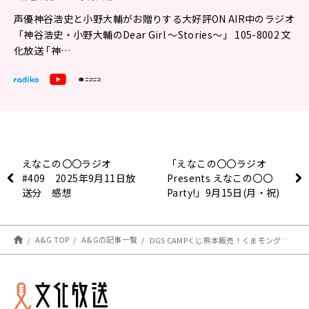
声優神谷浩史と小野大輔がお贈りする大好評ON AIR中のラジオ
「神谷浩史・小野大輔のDear Girl ～Stories～」 105-8002 文
化放送 ｢神…
えなこの〇〇ラジオ
「えなこの〇〇ラジオ
#409 2025年9月11日放
Presents えなこの〇〇
送分 感想
Party!」9月15日(月・祝)
番組放送400回記念イベン
ト!!チケット一般販売中!!
A&G TOP
A&Gの記事一覧
DGS CAMPくじ熊本販売！くまモングッズ、CAMPキャップ9/23まで受注販売【神谷浩史・小野大輔のDear Girl〜Stories〜】