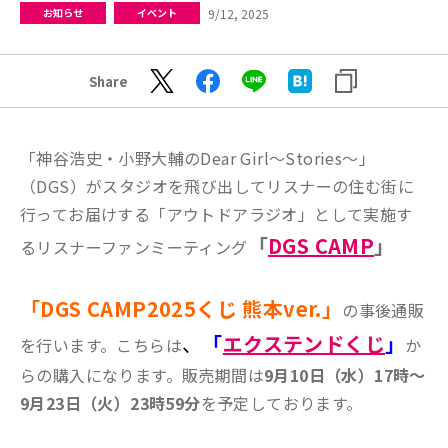
9/12, 2025
お知らせ
イベント
Share
「神谷浩史・小野大輔のDear Girl～Stories～」
（DGS）がスタジオを飛び出してリスナーの住む街に
行ってお届けする「アウトドアラジオ」として実施す
「
DGS CAMP
」
るリスナーファンミーティング
「DGS CAMP2025くじ 熊本ver.」
の事後通販
、
「
エクステンドくじ
」
を行います。こちらは
か
らの購入になります。販売期間は
9月10日（水）17時～
9月23日（火）23時59分
を予定しております。