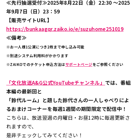
≪先行抽選受付≫2025年8月22日（金）22:30 ～2025
年9月7日（日）23：59
【販売サイトURL】
https://bunkaagqr.zaiko.io/e/suzuhome251019
≪備考≫
※お一人様1公演につき2枚まで申し込み可能
※別途システム利用料がかかります
※ZAIKOでのチケット申込方法は
サポートページ
をご参照ください
「文化放送A&G公式YouTubeチャンネル」
では、番組
本編の最新回と
「鈴代ルーム」と題した鈴代さんの一人しゃべりによ
るおまけコーナーを毎週1週間の期間限定で配信中！
こちらは、放送翌週の月曜日・お昼12時に毎週更新さ
れますので、
是非チェックしてみてください！