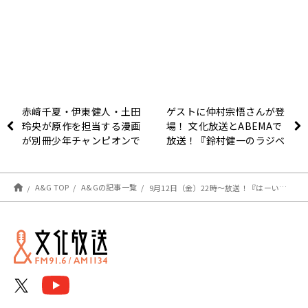
赤﨑千夏・伊東健人・土田
ゲストに仲村宗悟さんが登
玲央が原作を担当する漫画
場！ 文化放送とABEMAで
が別冊少年チャンピオンで
放送！『鈴村健一のラジベ
連載！【週刊秋田書店 ラ
ース』#181
ジオ編集部】
A&G TOP
A&Gの記事一覧
9月12日（金）22時～放送！『はーい！鈴代です！ 今行きまーす！』#306