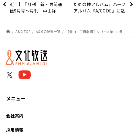
近！】『月刊 新・男前通
ための神アルバム」ハーフ
信9月号～月刊 中山祥
アルバム『A/CODE』に込
徳』
めた想い！
A&G TOP
A&Gの記事一覧
【青山二丁目劇場】リリース第991号
メニュー
会社案内
採用情報