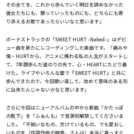
その全てを、これから歩んでいく明日を諦めなかった
彼女たちにも、散っていったものにも、どちらにも寄
り添えるお歌であったらいいなと思います」
ボーナストラックの「SWEET HURT -Naked-」はデビ
ュー曲を新たにレコーディングした楽曲です。「痛みや
傷・HURTから、アニメに携わる私の人生がスタートし
て、7年間歩んだ道のりの先で、心・HEARTにたどり着
けた。ライブやいろんな面で『SWEET HURT』と共に
歩んできたので、今回歌い直して、改めて意味のある形
に出来たんじゃないかなと思います」
さらに今回はニューアルバムの中から新曲「かたっぽ
の靴下」を「ふぁんも」で音源初解禁してくださいま
した。「不揃いなもの、欠けているもの、でも愛おし
いものを（作詞作曲の映秀。さんは）本当に真っすぐ