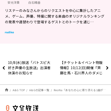
安元洋貴
白石晴香
リスナーのみなさんからのリクエストを中心に集計したアニ
メ、ゲーム、声優、特撮に関する楽曲のオリジナルランキング
の発表や週替わりで登場するゲストとのトークを通じ…
10/8(水)放送「バトスピ大
【チケット＆イベント物販
好き声優の生放送」出演者
情報】10/12(日)開催『斉
休演のお知らせ
藤壮馬・石川界人のダメじ
ゃないラジオ』番組イベン
ト
A&G TOP
A&Gの記事一覧
ReoNa「あなたの心に寄り添える1曲がありますように」ニューアルバム『HEART』に込めた想い！