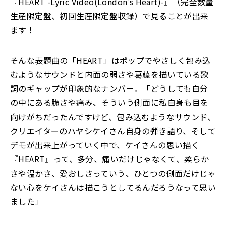
『HEART -Lyric Video(London’s Heart)-』（完全数量
生産限定盤、初回生産限定盤収録）で見ることが出来
ます！
そんな表題曲の「HEART」はポップでやさしく包み込
むようなサウンドと内面の弱さや葛藤を描いている歌
詞のギャップが印象的なナンバー。「どうしても自分
の中にある脆さや痛み、そういう側面に私自身も目を
向けがちだったんですけど、包み込むようなサウンド、
クリエイターのハヤシケイさん自身の弾き語り、そして
デモが出来上がっていく中で、ケイさんの思い描く
『HEART』って、多分、痛いだけじゃなくて、柔らか
さや温かさ、愛おしさっていう、ひとつの側面だけじゃ
ない心をケイさんは描こうとしてるんだろうなって思い
ました」