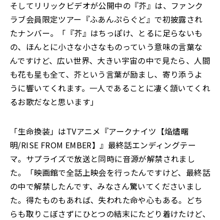
そしてリリックビデオが公開中の『芥』は、ファンク
ラブ会員限定ツアー『ふあんぷらぐど』で初披露され
たナンバー。「『芥』はちっぽけ、とるに足らないも
の、ほんとに小さな小さなものっていう意味の言葉な
んですけど、広い世界、大きい宇宙の中で見たら、人間
も花も星も全て、芥という言葉が励まし、寄り添うよ
うに響いてくれます。一人であることに凄く頷いてくれ
るお歌だなと思います」
「生命換装」はTVアニメ『アークナイツ【焔燼曙
明/RISE FROM EMBER】』最終話エンディングテー
マ。サプライズで放送と同時に音源が解禁されまし
た。「映画館で全話上映会を行ったんですけど、最終話
の中で解禁したんです、みなさん驚いてくださいまし
た。得たものもあれば、失われた命や心もある。どち
らも取りこぼさずにひとつの結末にたどり着けたけど、