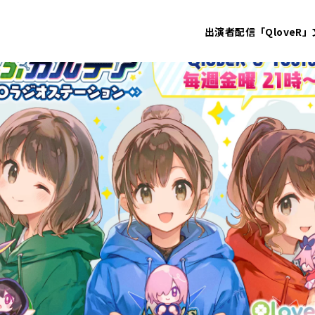
出演者
配信「QloveR」