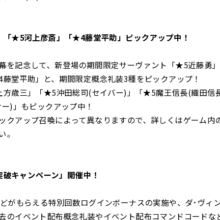
」「★5河上彦斎」「★4藤堂平助」ピックアップ中！
幕を記念して、新登場の期間限定サーヴァント「★5近藤勇」
4藤堂平助」と、期間限定概念礼装3種をピックアップ！
土方歳三」「★5沖田総司(セイバー)」「★5魔王信長(織田信長
サー)」もピックアップ中！
ックアップ召喚によって異なりますので、詳しくはゲーム内
い。
DL突破キャンペーン」開催中！
などがもらえる特別回数ログインボーナスの実施や、ダ･ヴィ
去のイベント配布概念礼装やイベント配布コマンドコードな