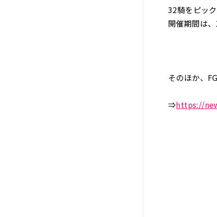
32騎をピッ
開催期間は、1
そのほか、F
⇒
https://ne