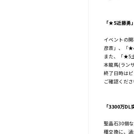
「★5近藤勇
イベントの開
彦斎」、「★
また、「★5
本龍馬(ラン
終了日時はピ
ご確認くださ
「3300万
聖晶石30個
種交換に、過