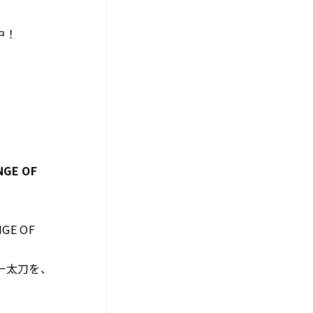
中！
E OF
E OF
一太刀を、