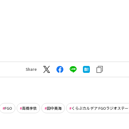
Share
FGO
高橋李依
田中美海
くらぶカルデア FGOラジオステ