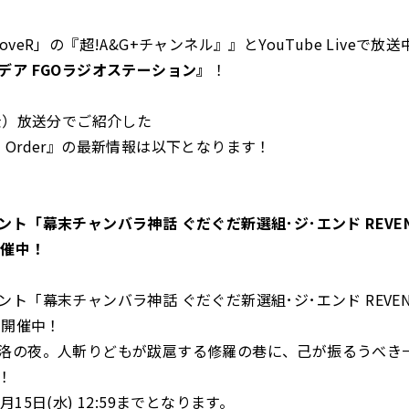
oveR」の『超!A&G+チャンネル』』とYouTube Liveで放送
デア FGOラジオステーション』
！
（金）放送分でご紹介した
and Order』の最新情報は以下となります！
ト「幕末チャンバラ神話 ぐだぐだ新選組･ジ･エンド REVENG
開催中！
ト「幕末チャンバラ神話 ぐだぐだ新選組･ジ･エンド REVENG
が開催中！
洛の夜。人斬りどもが跋扈する修羅の巷に、己が振るうべき
！
月15日(水) 12:59までとなります。