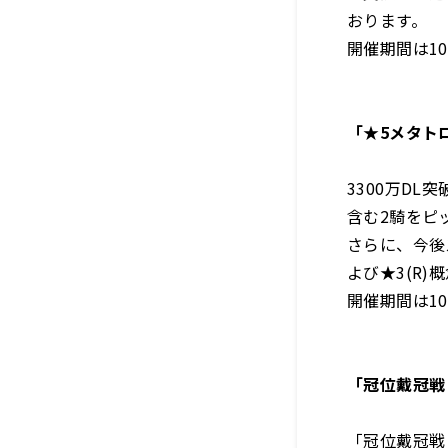
おります。
開催期間は10
「★5メタト
3300万DL
含む2騎をピ
さらに、今後
よび★3(R
開催期間は10
「冠位戴冠戦：
「冠位戴冠戦