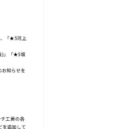
、「★5河上
)」「★5坂
のお知らせを
ンチ工房の各
どを追加して