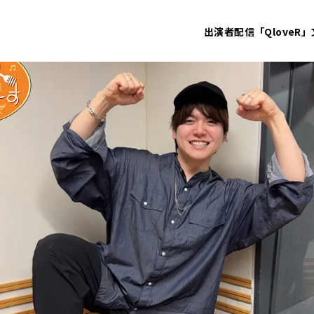
出演者
配信「QloveR」