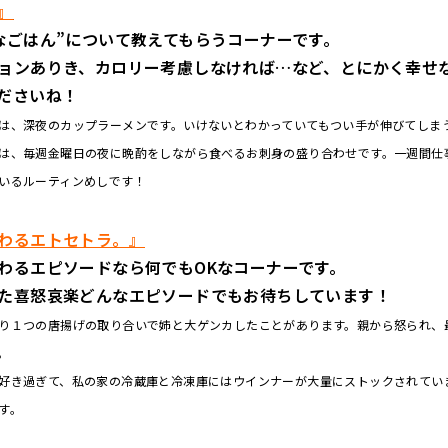
』
なごはん”について教えてもらうコーナーです。
ョンありき、カロリー考慮しなければ…など、とにかく幸せ
ださいね！
は、深夜のカップラーメンです。いけないとわかっていてもつい手が伸びてしま
は、毎週金曜日の夜に晩酌をしながら食べるお刺身の盛り合わせです。一週間仕
いるルーティンめしです！
わるエトセトラ。』
わるエピソードなら何でもOKなコーナーです。
た喜怒哀楽どんなエピソードでもお待ちしています！
り１つの唐揚げの取り合いで姉と大ゲンカしたことがあります。親から怒られ、
。
好き過ぎて、私の家の冷蔵庫と冷凍庫にはウインナーが大量にストックされてい
す。