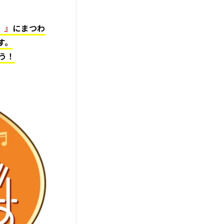
）』
にまつわ
す。
う！