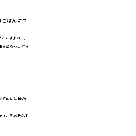
なごはんにつ
うんですよね…。
事を頑張った打ち
最終的には半分に
ます。朝昼晩必ず