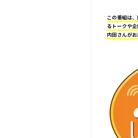
この番組は、
るトークや企
内田さんがお