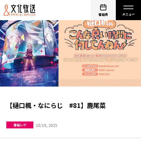
番組表
【樋口楓・なにらじ #81】鹿尾菜
10/19, 2025
番組レポ