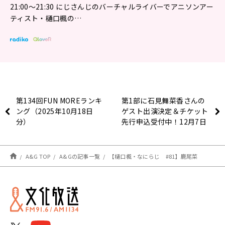
21:00〜21:30 にじさんじのバーチャルライバーでアニソンアー
ティスト・樋口楓の…
第134回FUN MOREランキ
第1部に石見舞菜香さんの
ング（2025年10月18日
ゲスト出演決定＆チケット
分）
先行申込受付中！12月7日
（日）『白石晴香のぽかぽ
かたいむ』番組イベント
A&G TOP
A&Gの記事一覧
【樋口楓・なにらじ #81】鹿尾菜