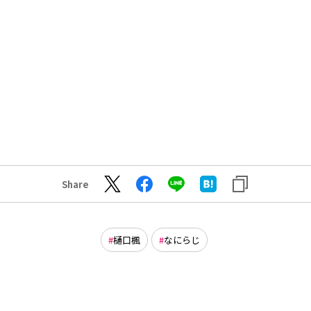
Share
樋口楓
なにらじ