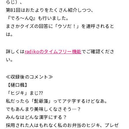
らじ）、
第81回はおたよりをたくさん紹介しつつ、
『でろ～んQ』も行いました。
まさかクイズの回答に「ウソだ！」を連呼されると
は。
詳しくは
radikoのタイムフリー機能
でご確認くださ
い。
≪収録後のコメント≫
【樋口楓】
「ヒジキ」まじ??
私だったら「髭爺藻」ってアテ字するけどなあ。
でもあんまり美味しくなさそう…？
みんなはどんな漢字にする？
採用された人はもれなく私のお弁当のヒジキ、プレゼ