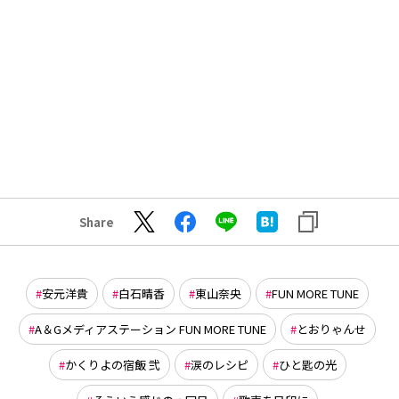
Share
安元洋貴
白石晴香
東山奈央
FUN MORE TUNE
A＆Gメディアステーション FUN MORE TUNE
とおりゃんせ
かくりよの宿飯 弐
涙のレシピ
ひと匙の光