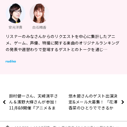
安元洋貴
白石晴香
リスナーのみなさんからのリクエストを中心に集計したアニ
メ、ゲーム、声優、特撮に関する楽曲のオリジナルランキング
の発表や週替わりで登場するゲストとのトークを通じ…
鈴村健一さん、天﨑滉平さ
悠木碧さんのゲスト出演決
ん＆濱野大輝さんが参加！
定&メール大募集！ 「花澤
11/8&9開催『アニメ＆ま
香菜のひとりでできるか
んが聖地EXPO 2025』
な？」