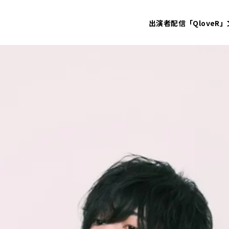
出演者
配信「QloveR」