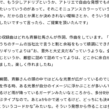
で、もう少しアドリブというか、アトリエで自由な発想でも
たいっていうのがあって。それこそニュアンスカラーってい
か。だから白とか黒とか決めきれない曖昧さとか、そういう
したいですって言ったら、ご提案を頂いたんです」
e』の収録曲はどれも斉藤壮馬さんが作詞、作曲をしています。
うちのチームの当社比で言うと割と余裕をもって順調にでき
リギリってよりは“お、意外と大丈夫だね”っていうような。
じというか、厳密に詰めて詰めてってよりは、どこかに余白
ました。楽しく作れましたね」
瞬間、斉藤さんの頭の中ではどんな光景が広がっているので
を作る時、ある光景が自分のイメージに浮かぶことが多いん
るけど雨が降っているガーデンみたいなところから、多分8分
ぶタイプなので。あとaかbかで迷ってるけど、どっちにも決
こういうコードかな”みたいな。そういう発想から作ることは