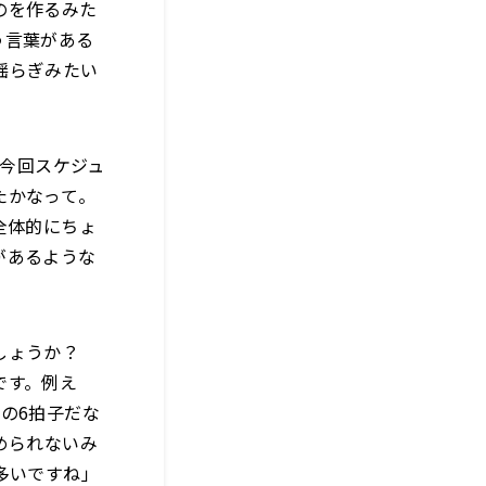
のを作るみた
う言葉がある
揺らぎみたい
「今回スケジュ
たかなって。
全体的にちょ
があるような
しょうか？
です。例え
の6拍子だな
められないみ
多いですね」