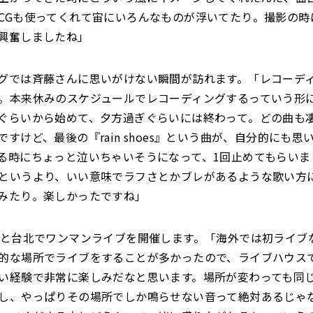
CGも使ってくれて宙にいろんなものが浮いてたり。撮影の時
興奮しましたね」
グでは斉藤さんに思いがけない瞬間が訪れます。「レコーデ
。本来休みのスケジュールでレコーディングするっていう形
ぐらいから始めて、夕方過ぎぐらいには終わって。どの曲も
ですけど、最後の『rain shoes』という曲が、自分的にも思
る時にちょっと泣いちゃいそうになって、1回止めてもらいま
というより、いい意味でラフさとかブレがあるような歌い方
みたり。楽しかったですね」
浜と台北でワンマンライブを開催します。「海外では初ライブ
的な場所でライブをすることが多かったので、ライブハウス
い経験で非常に楽しみだなと思います。場所が変わっても同
し、やっぱりその場所でしか鳴らせない音って絶対あるじゃ