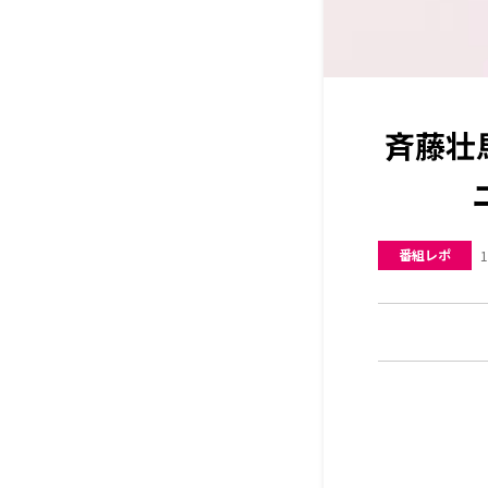
斉藤壮
番組レポ
1