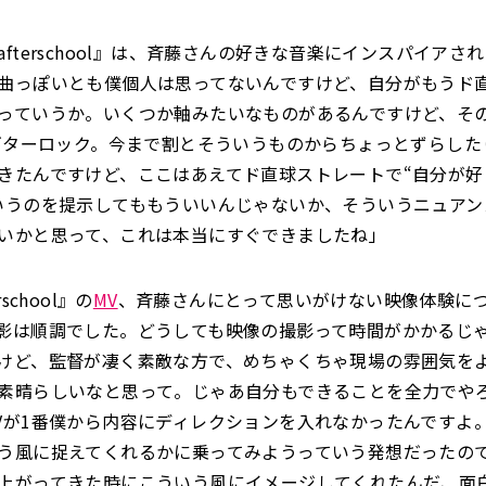
fterschool』は、斉藤さんの好きな音楽にインスパイアさ
曲っぽいとも僕個人は思ってないんですけど、自分がもうド
っていうか。いくつか軸みたいなものがあるんですけど、そ
のギターロック。今まで割とそういうものからちょっとずらし
きたんですけど、ここはあえてド直球ストレートで“自分が好
いうのを提示してももういいんじゃないか、そういうニュアン
いかと思って、これは本当にすぐできましたね」
school』の
MV
、斉藤さんにとって思いがけない映像体験に
影は順調でした。どうしても映像の撮影って時間がかかるじ
けど、監督が凄く素敵な方で、めちゃくちゃ現場の雰囲気を
素晴らしいなと思って。じゃあ自分もできることを全力でや
Vが1番僕から内容にディレクションを入れなかったんですよ
う風に捉えてくれるかに乗ってみようっていう発想だったの
上がってきた時にこういう風にイメージしてくれたんだ、面