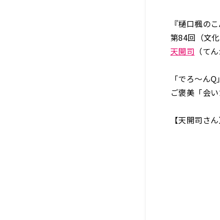
『樋口楓のこ
第84回（文
天開司
（てん
「でろ～んQ
ご褒美「会い
【天開司さん