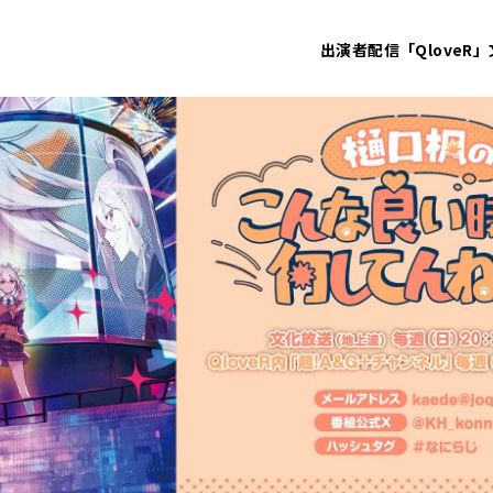
出演者
配信「QloveR」