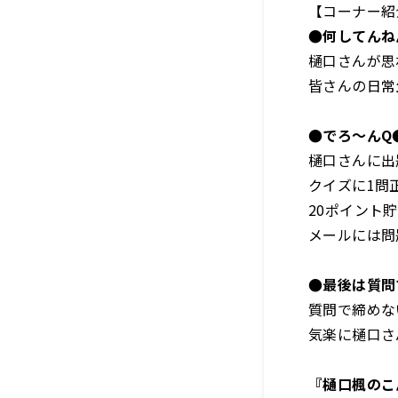
【コーナー紹
●何してんね
樋口さんが思
皆さんの日常
●でろ～んQ
樋口さんに出
クイズに1問
20ポイント
メールには問
●最後は質問
質問で締めな
気楽に樋口さ
『樋口楓のこ