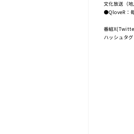
文化放送（地上
●QloveR：
番組X(Twit
ハッシュタグ