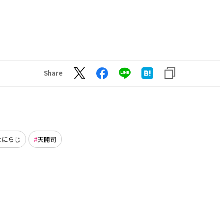
Share
なにらじ
天開司