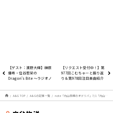
【ゲスト：濱野大輝】榊原
【リクエスト受付中！】第
優希・住谷哲栄の
977回こむちゃーと振り返
Dragon’s Bite ～ラジオノ
り＆第978回注目楽曲紹介
宴～ 第14回(2021年7月1
日放送分)
A&G TOP
A&Gの記事一覧
note「内山昂輝のオドリバ」7/1「内山映画ランキング 1」更新しました