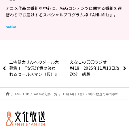
アニメ作品の番組を中心に、A&Gコンテンツに関する番組を週
替わりでお届けするスペシャルプログラム枠『ANI-MHz』。
三宅健太さんへのメール大
えなこの〇〇ラジオ
募集！ 『安元洋貴の笑わ
#418 2025年11月13日放
れるセールスマン（仮）』
送分 感想
A&G TOP
A&Gの記事一覧
11月14日（金）20時～放送の第2回は、藤寺美徳さん＆羊宮妃那さんが担当！【TVアニメ「太陽よりも眩しい星」～ラジオに挑戦してみようと思う。～】