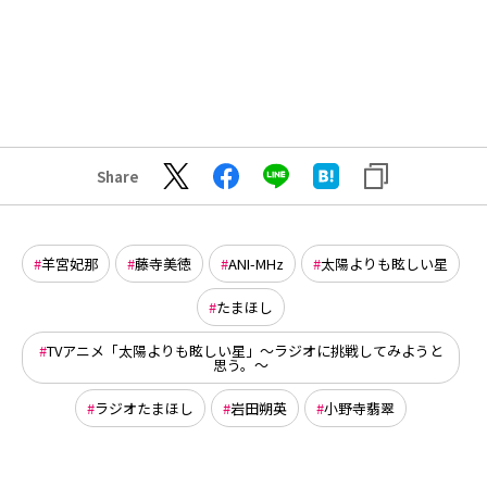
Share
羊宮妃那
藤寺美徳
ANI-MHz
太陽よりも眩しい星
たまほし
TVアニメ「太陽よりも眩しい星」～ラジオに挑戦してみようと
思う。～
ラジオたまほし
岩田朔英
小野寺翡翠