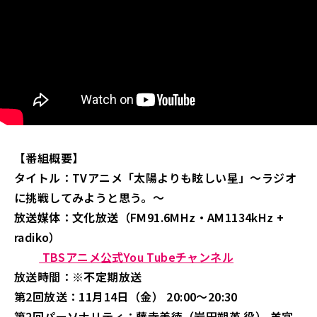
【番組概要】
タイトル：TVアニメ「太陽よりも眩しい星」～ラジオ
に挑戦してみようと思う。～
放送媒体：文化放送（FM91.6MHz・AM1134kHz +
radiko）
TBSアニメ公式You Tubeチャンネル
放送時間：※不定期放送
第2回放送：11月14日（金） 20:00～20:30
第2回パーソナリティ：藤寺美徳（岩田朔英 役） 羊宮